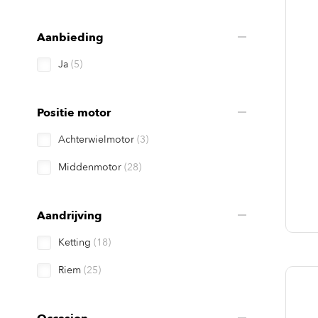
Aanbieding
Ja
(5)
Positie motor
Achterwielmotor
(3)
Middenmotor
(28)
Aandrijving
Ketting
(18)
Riem
(25)