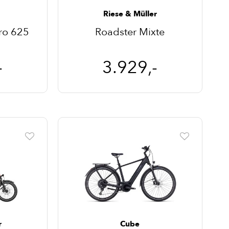
Riese & Müller
ro 625
Roadster Mixte
-
3.929,-
r
Cube