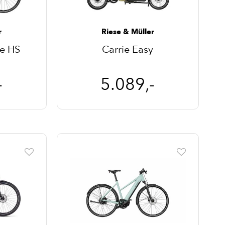
r
Riese & Müller
te HS
Carrie Easy
-
5.089,-