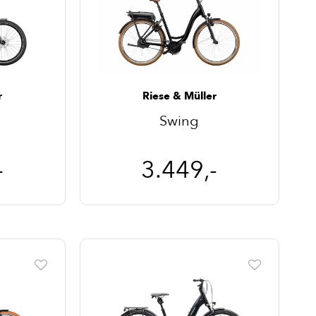
r
Riese & Müller
Swing
-
3.449,-