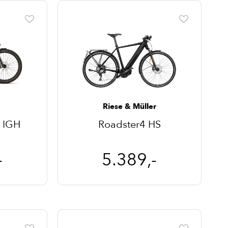
Riese & Müller
0 IGH
Roadster4 HS
-
5.389,-