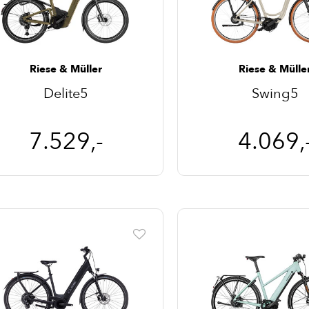
Riese & Müller
Riese & Mülle
Delite5
Swing5
7.529,-
4.069,