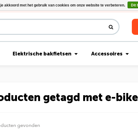
 je akkoord met het gebruik van cookies om onze website te verbeteren.
Dit 
Riese & Müller Nevo5 Silent Core nu direct uit voorraad leverbaar!
Elektrische bakfietsen
Accessoires
oducten getagd met e-bike
oducten gevonden