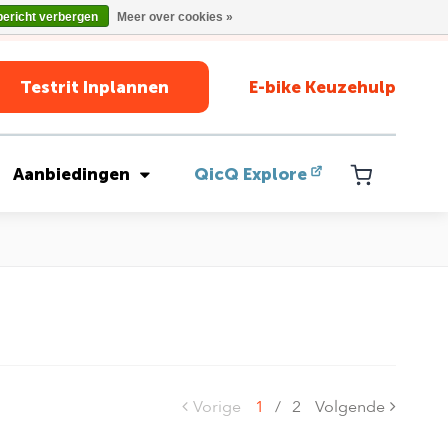
bericht verbergen
Meer over cookies »
Testrit Inplannen
E-bike Keuzehulp
Aanbiedingen
QicQ Explore
Vorige
1
/
2
Volgende