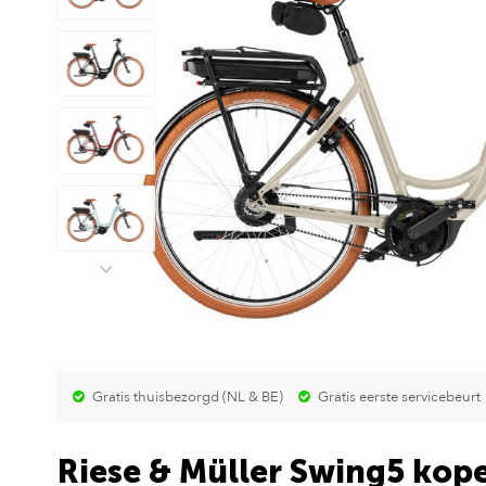
Gratis thuisbezorgd (NL & BE)
Gratis eerste servicebeurt
Riese & Müller Swing5 kop