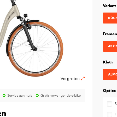
Variant
RÜCK
Framem
43 C
Kleur
ALM
Vergroten
Opties
Service aan huis
Gratis vervangende e-bike
S
en
F