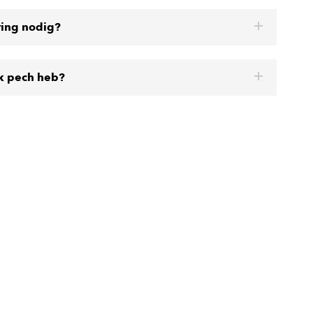
ring nodig?
ik pech heb?