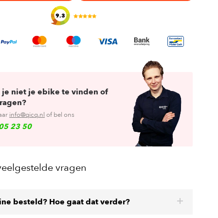
9.3
 je niet je ebike te vinden of
vragen?
aar
info@qicq.nl
of bel ons
05 23 50
veelgestelde vragen
line besteld? Hoe gaat dat verder?