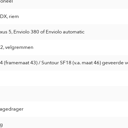
ioneel
CDX, riem
us 5, Enviolo 380 of Enviolo automatic
2, velgremmen
4 (framemaat 43) / Suntour SF18 (v.a. maat 46) geveerde 
agedrager
kg