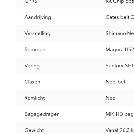
GPRS
RX Chip opt
Aandrijving
Gates belt 
Versnelling
Shimano Nex
Remmen
Magura HS2
Vering
Suntour SF1
Claxon
Nee, bel
Remlicht
Nee
Bagagedrager
MIK HD bag
Gewicht
Vanaf 26,3 