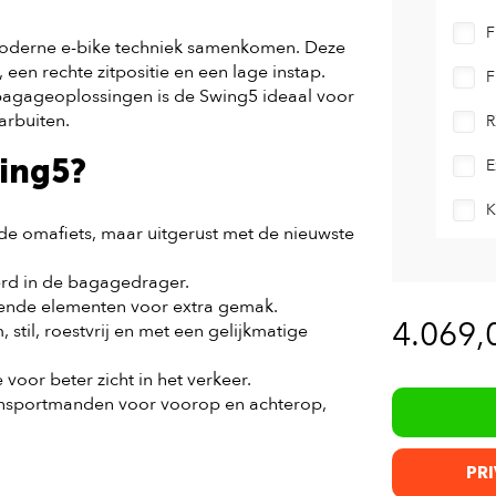
F
 moderne e-bike techniek samenkomen. Deze
, een rechte zitpositie en een lage instap.
F
 bagageoplossingen is de Swing5 ideaal voor
arbuiten.
R
ing5?
E
K
de omafiets, maar uitgerust met de nieuwste
erd in de bagagedrager.
erende elementen voor extra gemak.
4.069,
til, roestvrij en met een gelijkmatige
 voor beter zicht in het verkeer.
transportmanden voor voorop en achterop,
PRI