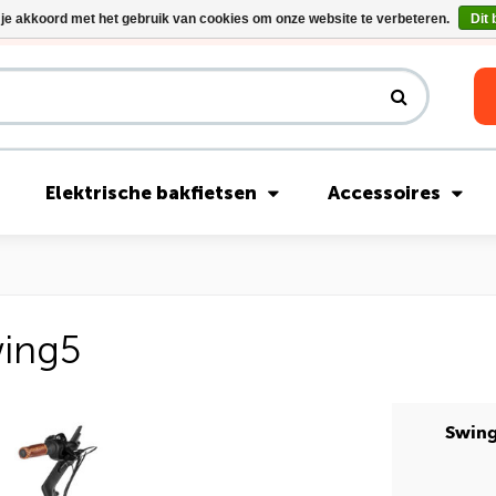
 je akkoord met het gebruik van cookies om onze website te verbeteren.
Dit 
Riese & Müller Nevo5 Silent Core nu direct uit voorraad leverbaar!
Elektrische bakfietsen
Accessoires
wing5
Swin