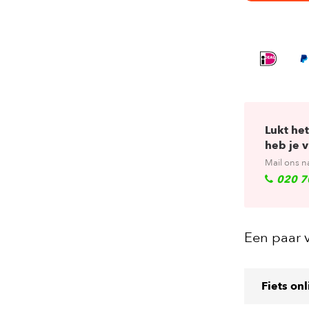
Lukt het
heb je 
Mail ons n
020 7
Een paar 
Fiets on