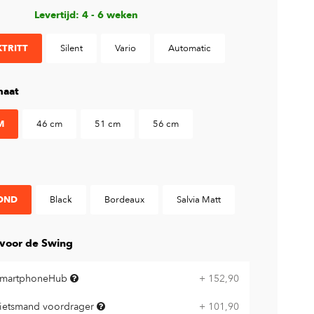
Levertijd: 4 - 6 weken
TRITT
Silent
Vario
Automatic
aat
M
46 cm
51 cm
56 cm
OND
Black
Bordeaux
Salvia Matt
 voor de Swing
martphoneHub
+ 152,90
ietsmand voordrager
+ 101,90