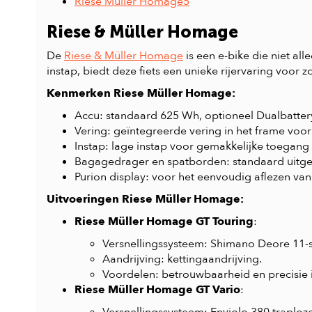
Riese Müller Homage5
Riese & Müller Homage
De
Riese & Müller Homage
is een e-bike die niet all
instap, biedt deze fiets een unieke rijervaring voor z
Kenmerken Riese Müller Homage:
Accu: standaard 625 Wh, optioneel Dualbattery
Vering: geïntegreerde vering in het frame voo
Instap: lage instap voor gemakkelijke toegang
Bagagedrager en spatborden: standaard uitgeru
Purion display: voor het eenvoudig aflezen van 
Uitvoeringen Riese Müller Homage:
Riese Müller Homage GT Touring
:
Versnellingssysteem: Shimano Deore 11-s
Aandrijving: kettingaandrijving.
Voordelen: betrouwbaarheid en precisie i
Riese Müller Homage GT Vario
: