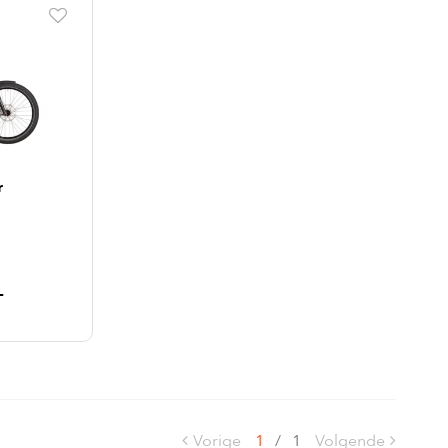
r
-
Vorige
1
/
1
Volgende