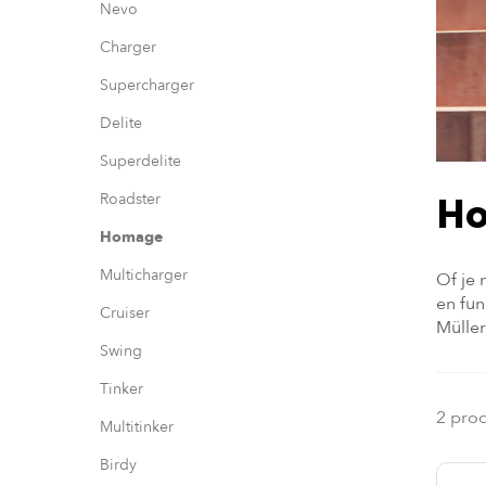
Nevo
Charger
Supercharger
Delite
Superdelite
Roadster
H
Homage
Multicharger
Of je 
en fun
Cruiser
Müller
Swing
Tinker
2 pro
Multitinker
Birdy