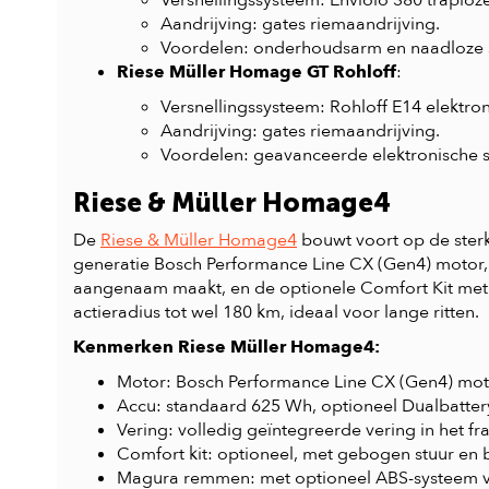
Versnellingssysteem: Enviolo 380 traploze
Aandrijving: gates riemaandrijving.
Voordelen: onderhoudsarm en naadloze 
Riese Müller Homage GT Rohloff
:
Versnellingssysteem: Rohloff E14 elektron
Aandrijving: gates riemaandrijving.
Voordelen: geavanceerde elektronische s
Riese & Müller Homage4
De
Riese & Müller Homage4
bouwt voort op de ster
generatie Bosch Performance Line CX (Gen4) motor, d
aangenaam maakt, en de optionele Comfort Kit met 
actieradius tot wel 180 km, ideaal voor lange ritten.
Kenmerken Riese Müller Homage4:
Motor: Bosch Performance Line CX (Gen4) moto
Accu: standaard 625 Wh, optioneel Dualbattery
Vering: volledig geïntegreerde vering in het 
Comfort kit: optioneel, met gebogen stuur en b
Magura remmen: met optioneel ABS-systeem voo