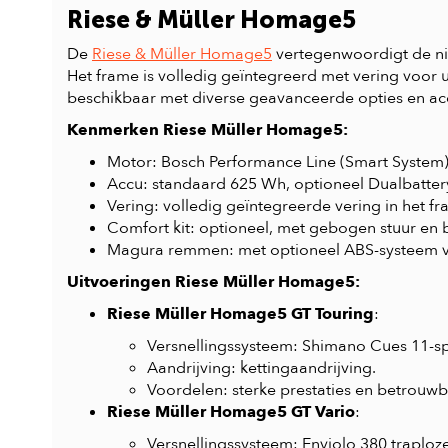
Riese & Müller Homage5
De
Riese & Müller Homage5
vertegenwoordigt de ni
Het frame is volledig geïntegreerd met vering voor
beschikbaar met diverse geavanceerde opties en acc
Kenmerken Riese Müller Homage5:
Motor: Bosch Performance Line (Smart System)
Accu: standaard 625 Wh, optioneel Dualbattery
Vering: volledig geïntegreerde vering in het 
Comfort kit: optioneel, met gebogen stuur en b
Magura remmen: met optioneel ABS-systeem voo
Uitvoeringen Riese Müller Homage5:
Riese Müller Homage5 GT Touring
:
Versnellingssysteem: Shimano Cues 11-spe
Aandrijving: kettingaandrijving.
Voordelen: sterke prestaties en betrouwba
Riese Müller Homage5 GT Vario
:
Versnellingssysteem: Enviolo 380 traploze