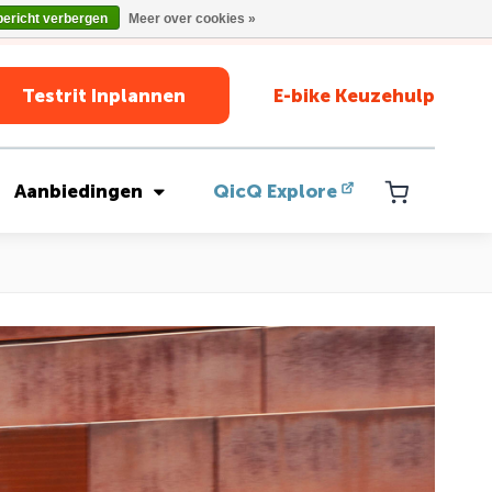
bericht verbergen
Meer over cookies »
Testrit Inplannen
E-bike Keuzehulp
Aanbiedingen
QicQ Explore