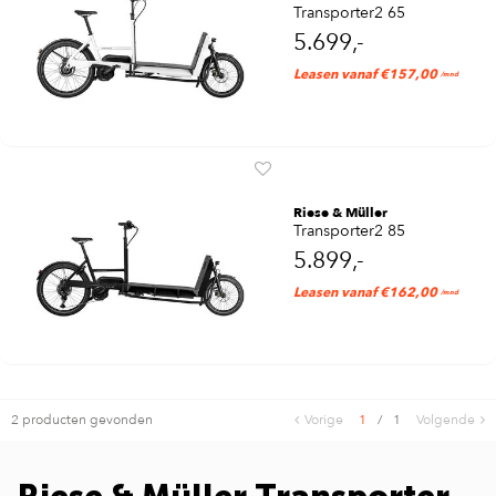
Transporter2 65
5.699,-
Leasen vanaf €157,00
/mnd
Riese & Müller
Transporter2 85
5.899,-
Leasen vanaf €162,00
/mnd
2 producten gevonden
Vorige
1
/
1
Volgende