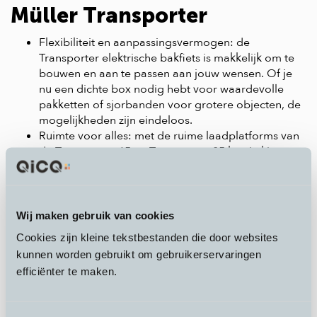
Müller Transporter
Flexibiliteit en aanpassingsvermogen: de
Transporter elektrische bakfiets is makkelijk om te
bouwen en aan te passen aan jouw wensen. Of je
nu een dichte box nodig hebt voor waardevolle
pakketten of sjorbanden voor grotere objecten, de
mogelijkheden zijn eindeloos.
Ruimte voor alles: met de ruime laadplatforms van
de Transporter 65 en Transporter 85 kun je kiezen
hoeveel ruimte je nodig hebt. Meer ruimte betekent
meer mogelijkheden, van boodschappen doen tot
het vervoeren van meerdere kinderen.
Kwaliteit en duurzaamheid: bakfietsen van Riese &
Wij maken gebruik van cookies
Müller staan bekend om hun hoogwaardige
Cookies zijn kleine tekstbestanden die door websites
materialen en duurzame constructie, waardoor je
kunnen worden gebruikt om gebruikerservaringen
jarenlang plezier hebt van je investering.
efficiënter te maken.
Elektrische bakfiets Kopen