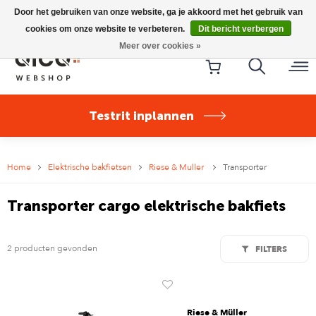
Riese & Müller Nevo5 Silent Core nu direct uit voorraad
Door het gebruiken van onze website, ga je akkoord met het gebruik van
leverbaar!
cookies om onze website te verbeteren.
Dit bericht verbergen
Meer over cookies »
Testrit inplannen
Home
Elektrische bakfietsen
Riese & Muller
Transporter
Transporter cargo elektrische bakfiets
2 producten gevonden
FILTERS
Riese & Müller