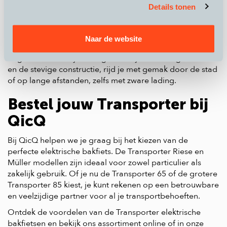
Overweeg je om een elektrische bakfiets te kopen? De
Details tonen
Riese en Müller Transporter bakfietsen bieden de ideale
combinatie van functionaliteit, flexibiliteit en
betrouwbaarheid. Deze bakfietsen zijn ontworpen om
Naar de website
aan de hoogste eisen te voldoen en bieden een
ongeëvenaarde rijervaring. Dankzij de krachtige motor
en de stevige constructie, rijd je met gemak door de stad
of op lange afstanden, zelfs met zware lading.
Bestel jouw Transporter bij
QicQ
Bij QicQ helpen we je graag bij het kiezen van de
perfecte elektrische bakfiets. De Transporter Riese en
Müller modellen zijn ideaal voor zowel particulier als
zakelijk gebruik. Of je nu de Transporter 65 of de grotere
Transporter 85 kiest, je kunt rekenen op een betrouwbare
en veelzijdige partner voor al je transportbehoeften.
Ontdek de voordelen van de Transporter elektrische
bakfietsen en bekijk ons assortiment online of in onze