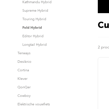
Kathmandu Hybrid
Supreme Hybrid
Touring Hybrid
Cu
Fold Hybrid
Editor Hybrid
Longtail Hybrid
2 pro
Tenways
Desiknio
Cortina
Klever
QonQer
Cowboy
Elektrische vouwfiets