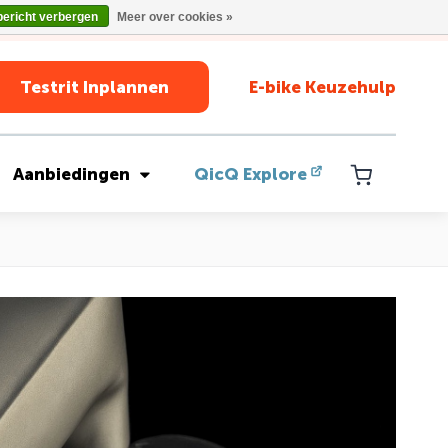
bericht verbergen
Meer over cookies »
Testrit Inplannen
E-bike Keuzehulp
Aanbiedingen
QicQ Explore