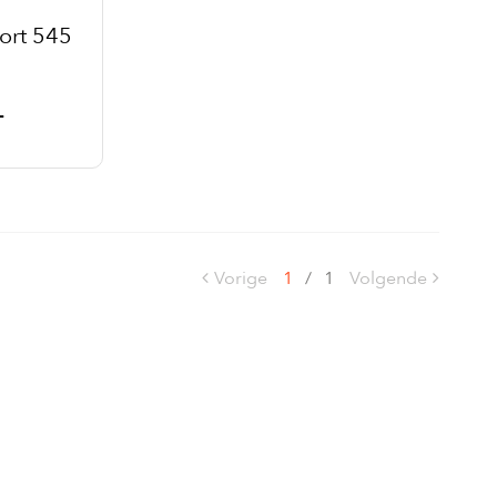
ort 545
-
Vorige
1
/
1
Volgende