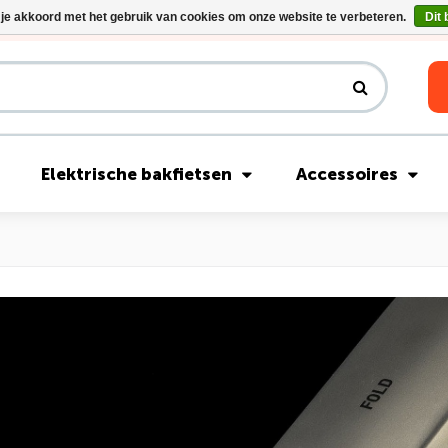
 je akkoord met het gebruik van cookies om onze website te verbeteren.
Dit 
Riese & Müller Nevo5 Silent Core nu direct uit voorraad leverbaar!
Elektrische bakfietsen
Accessoires