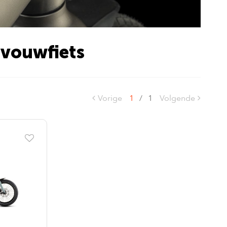
 vouwfiets
Vorige
1
/
1
Volgende