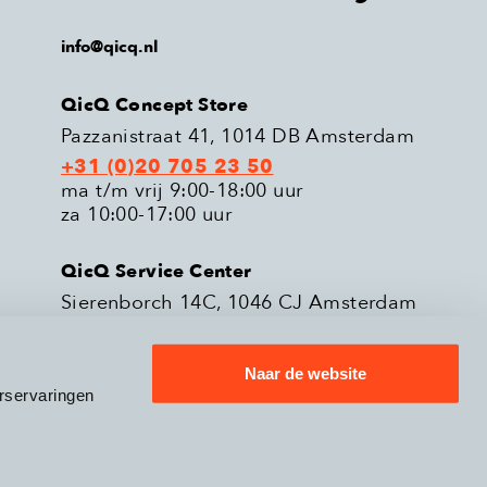
info@qicq.nl
QicQ Concept Store
Pazzanistraat 41, 1014 DB Amsterdam
+31 (0)20 705 23 50
ma t/m vrij 9:00-18:00 uur
za 10:00-17:00 uur
QicQ Service Center
Sierenborch 14C, 1046 CJ Amsterdam
+31 (0)20 705 23 51
ma t/m vrij 9:00-18:00 uur
Naar de website
rservaringen
eleid
Verzenden & Retourneren
9.3