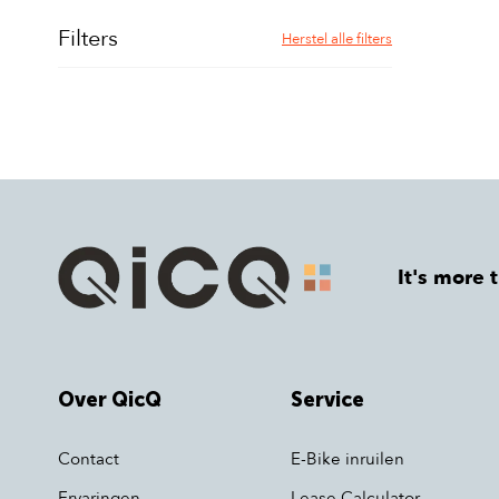
Filters
Herstel alle filters
It's more 
Over QicQ
Service
Contact
E-Bike inruilen
Ervaringen
Lease Calculator