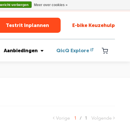
bericht verbergen
Meer over cookies »
Testrit Inplannen
E-bike Keuzehulp
Aanbiedingen
QicQ Explore
Vorige
1
/
1
Volgende