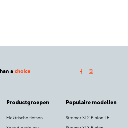
than a
choice
Productgroepen
Populaire modellen
Elektrische fietsen
Stromer ST2 Pinion LE
Speed pedelecs
Stromer ST3 Pinion