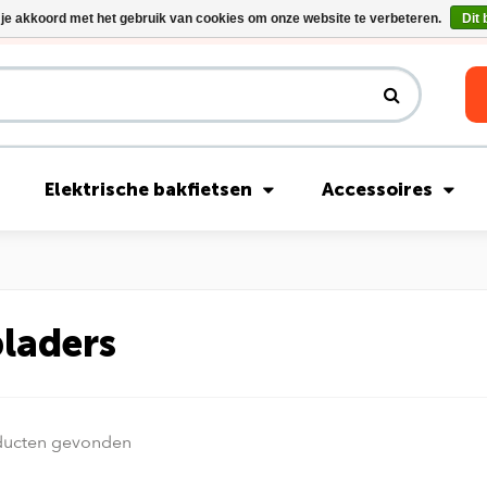
 je akkoord met het gebruik van cookies om onze website te verbeteren.
Dit 
Riese & Müller Nevo5 Silent Core nu direct uit voorraad leverbaar!
Elektrische bakfietsen
Accessoires
laders
ducten gevonden