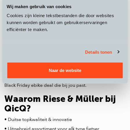
Wij maken gebruik van cookies
• Deskundig advies & uitstekende service
Cookies zijn kleine tekstbestanden die door websites
• Gratis thuisbezorging in Nederland en België
kunnen worden gebruikt om gebruikerservaringen
Met Stromer fiets je sneller dan de file, duurzaam en met
efficiënter te maken.
een glimlach.
Riese & Müller Black Friday
Details tonen
2026
Tijdens Black Friday 2026 biedt QicQ spectaculaire
Naar de website
kortingen op
Riese & Müller e-bikes
. Of je nu sportieve
tochten maakt of de kinderen vervoert: er is altijd een
Black Friday ebike deal die bij jou past.
Waarom Riese & Müller bij
QicQ?
• Duitse topkwaliteit & innovatie
• Uitgebreid assortiment voor elk type fietser