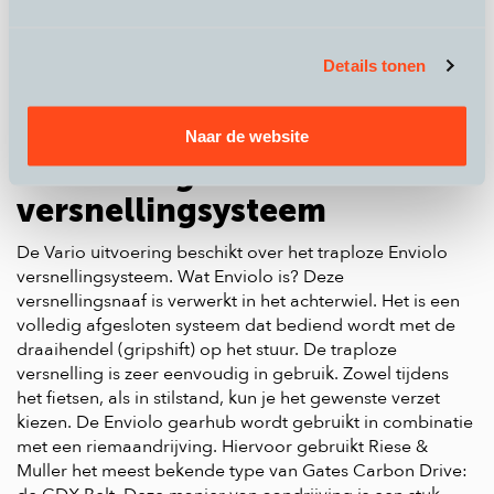
dagelijks kindertransport — comfortabel, stabiel en
razend populair onder jonge gezinnen.
De Multicharger kopen? Bij QicQ stel je ’m helemaal naar
Details tonen
wens samen. Krachtig, robuust en klaar voor alles.
Riese en Müller
Naar de website
Multicharger Enviolo
versnellingsysteem
De Vario uitvoering beschikt over het traploze Enviolo
versnellingsysteem. Wat Enviolo is? Deze
versnellingsnaaf is verwerkt in het achterwiel. Het is een
volledig afgesloten systeem dat bediend wordt met de
draaihendel (gripshift) op het stuur. De traploze
versnelling is zeer eenvoudig in gebruik. Zowel tijdens
het fietsen, als in stilstand, kun je het gewenste verzet
kiezen. De Enviolo gearhub wordt gebruikt in combinatie
met een riemaandrijving. Hiervoor gebruikt Riese &
Muller het meest bekende type van Gates Carbon Drive: