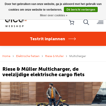
Riese & Müller Nevo5 Silent Core nu direct uit voorraad
Door het gebruiken van onze website, ga je akkoord met het gebruik van
leverbaar!
cookies om onze website te verbeteren.
Dit bericht verbergen
Meer over cookies »
Testrit inplannen
Home
Elektrische fietsen
Riese & Muller
Multicharger
Riese & Müller Multicharger, de
veelzijdige elektrische cargo fiets