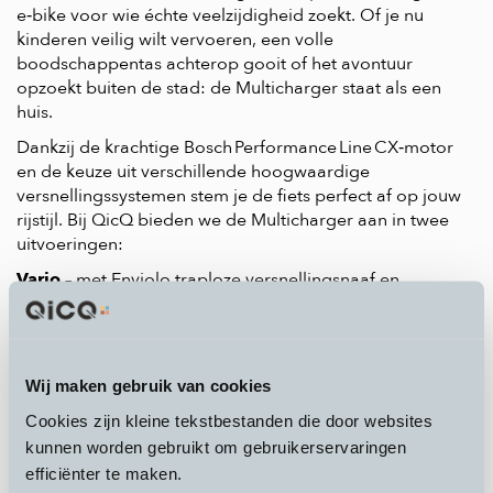
e‑bike voor wie échte veelzijdigheid zoekt. Of je nu
kinderen veilig wilt vervoeren, een volle
boodschappentas achterop gooit of het avontuur
opzoekt buiten de stad: de Multicharger staat als een
huis.
Dankzij de krachtige Bosch Performance Line CX‑motor
en de keuze uit verschillende hoogwaardige
versnellingssystemen stem je de fiets perfect af op jouw
rijstijl. Bij QicQ bieden we de Multicharger aan in twee
uitvoeringen:
Vario
– met Enviolo traploze versnellingsnaaf en
riemaandrijving: onderhoudsarm en soepel
Touring
– met Shimano Deore 10-speed derailleur:
sportief en direct
En dan hebben we ook nog drie verschillende modellen:
Wij maken gebruik van cookies
de
Riese & Müller Multicharger
,
Riese & Müller
Cookies zijn kleine tekstbestanden die door websites
Multicharger Mixte
en de
Riese & Müller GT Family
.
kunnen worden gebruikt om gebruikerservaringen
Tip van QicQ: kies de Mixte-variant met lage instap voor
efficiënter te maken.