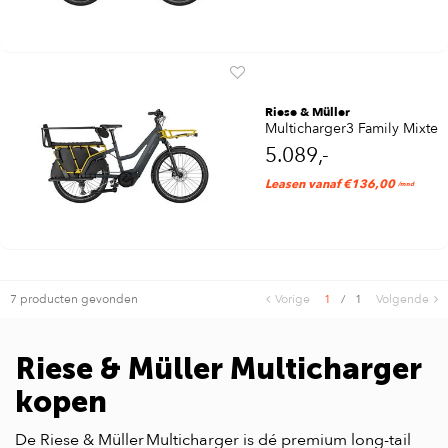
Riese & Müller
Multicharger3 Family Mixte
5.089,-
Leasen vanaf €136,00
/mnd
7 producten gevonden
Vorige
1
/
1
Volgende
Riese & Müller Multicharger
kopen
De Riese & Müller Multicharger is dé premium long-tail