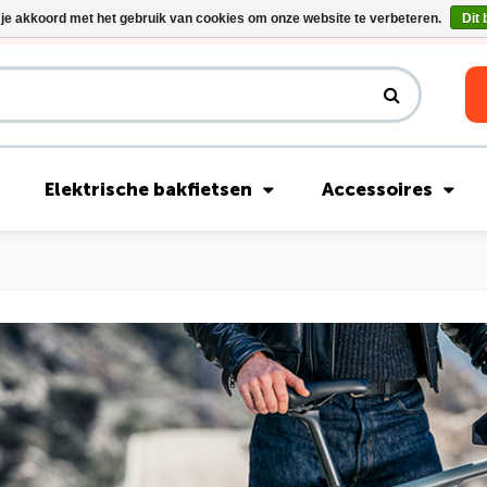
 je akkoord met het gebruik van cookies om onze website te verbeteren.
Dit 
Riese & Müller Nevo5 Silent Core nu direct uit voorraad leverbaar!
Elektrische bakfietsen
Accessoires