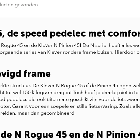
ducten gevonden
5, de speed pedelec met comfo
ogue 45 en de Klever N Pinion 45! De N serie heeft alles wat j
oorgaande series van Klever rondere frame buizen. Hierdoor oogt
evigd frame
kte structuur. De Klever N Rogue 45 of de Pinion 45 ogen well
t tot wel 150 kilogram dragen! Toch hoef je daarbij niet in te
ed pedelecs die ook uitermate geschikt zijn voor de iets zw
r. Garant voor een soepele en stille fietservaring. Zoals alle
 werelden, maar dan gecombineerd.
 de N Rogue 45 en de N Pinion 