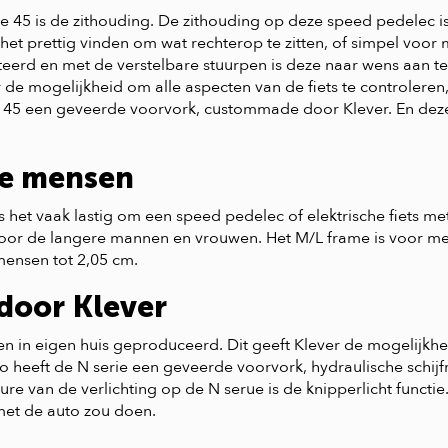
45 is de zithouding. De zithouding op deze speed pedelec is
t prettig vinden om wat rechterop te zitten, of simpel voor m
nteerd en met de verstelbare stuurpen is deze naar wens aan t
de mogelijkheid om alle aspecten van de fiets te controleren,
 een geveerde voorvork, custommade door Klever. En deze dr
ge mensen
het vaak lastig om een speed pedelec of elektrische fiets me
oor de langere mannen en vrouwen. Het M/L frame is voor me
mensen tot 2,05 cm.
door Klever
n in eigen huis geproduceerd. Dit geeft Klever de mogelijkhe
 heeft de N serie een geveerde voorvork, hydraulische schij
re van de verlichting op de N serue is de knipperlicht functi
 met de auto zou doen.