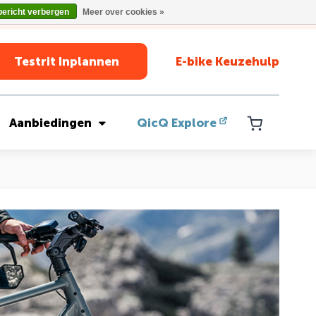
bericht verbergen
Meer over cookies »
Testrit Inplannen
E-bike Keuzehulp
Aanbiedingen
QicQ Explore