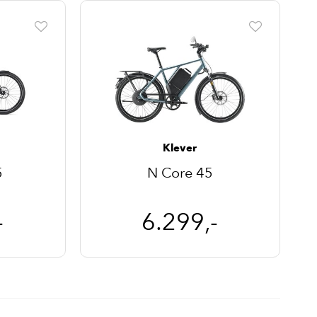
Klever
5
N Core 45
-
6.299,-