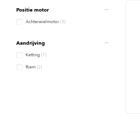
Positie motor
Achterwielmotor
(3)
Aandrijving
Ketting
(1)
Riem
(2)