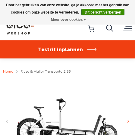
Riese & Müller Nevo5 Silent Core nu direct uit voorraad
Door het gebruiken van onze website, ga je akkoord met het gebruik van
leverbaar!
cookies om onze website te verbeteren.
Dit bericht verbergen
Meer over cookies »
Testrit inplannen
Home
Riese & Muller Transporter2 85