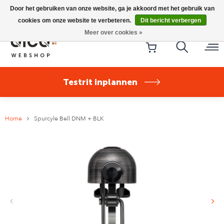
Riese & Müller Nevo5 Silent Core nu direct uit voorraad
Door het gebruiken van onze website, ga je akkoord met het gebruik van
leverbaar!
cookies om onze website te verbeteren.
Dit bericht verbergen
Meer over cookies »
Testrit inplannen
Home
Spurcyle Bell DNM + BLK