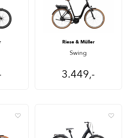
r
Riese & Müller
Swing
-
3.449,-