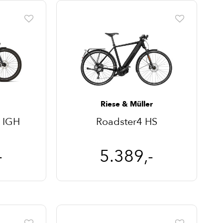
Riese & Müller
0 IGH
Roadster4 HS
-
5.389,-