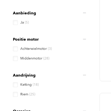
Aanbieding
Ja
(5)
Positie motor
Achterwielmotor
(3)
Middenmotor
(28)
Aandrijving
Ketting
(18)
Riem
(25)