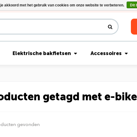
 je akkoord met het gebruik van cookies om onze website te verbeteren.
Dit 
Riese & Müller Nevo5 Silent Core nu direct uit voorraad leverbaar!
Elektrische bakfietsen
Accessoires
oducten getagd met e-bike
oducten gevonden