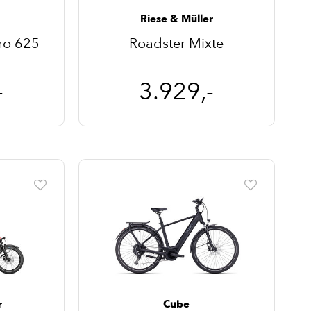
Riese & Müller
ro 625
Roadster Mixte
-
3.929,-
r
Cube