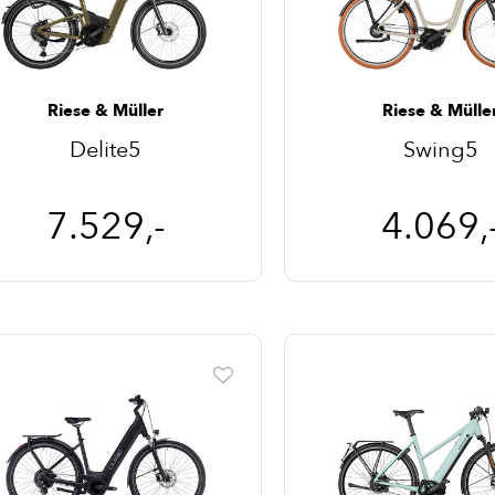
Riese & Müller
Riese & Mülle
Delite5
Swing5
7.529,-
4.069,