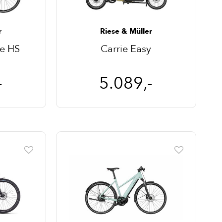
r
Riese & Müller
te HS
Carrie Easy
-
5.089,-