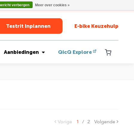
bericht verbergen
Meer over cookies »
Testrit Inplannen
E-bike Keuzehulp
Aanbiedingen
QicQ Explore
Vorige
1
/
2
Volgende