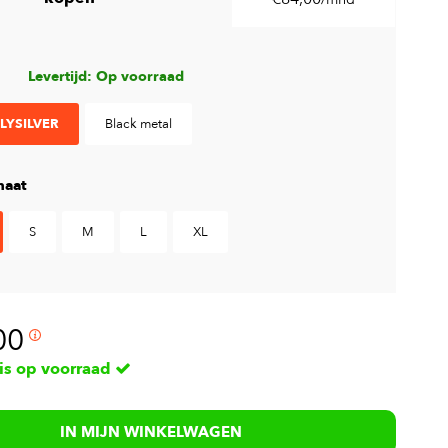
Levertijd: Op voorraad
LYSILVER
Black metal
aat
S
M
L
XL
00
 is op voorraad
IN MIJN WINKELWAGEN