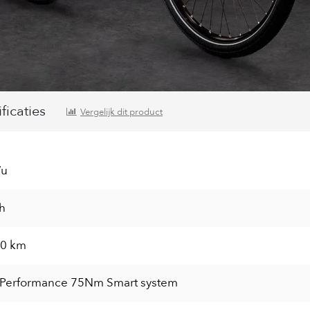
icaties
Vergelijk dit product
/u
h
40 km
 Performance 75Nm Smart system