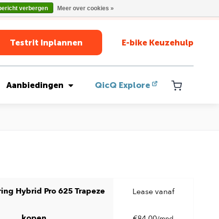
bericht verbergen
Meer over cookies »
Testrit Inplannen
E-bike Keuzehulp
Aanbiedingen
QicQ Explore
ing Hybrid Pro 625 Trapeze
Lease vanaf
kopen
€84,00
/mnd