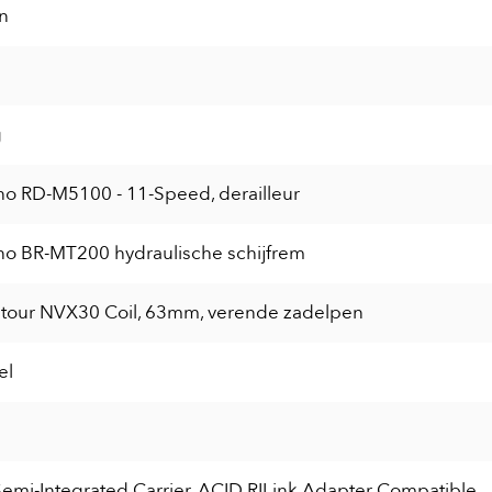
n
g
o RD-M5100 - 11-Speed, derailleur
o BR-MT200 hydraulische schijfrem
tour NVX30 Coil, 63mm, verende zadelpen
el
emi-Integrated Carrier, ACID RILink Adapter Compatible