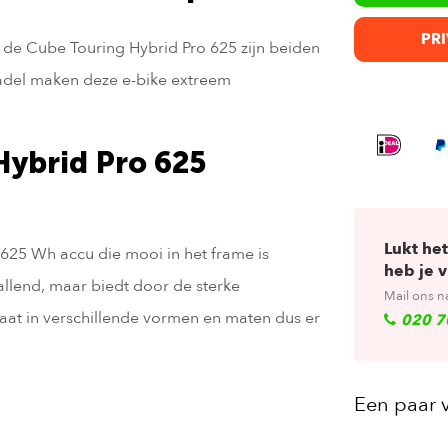
PRI
 de Cube Touring Hybrid Pro 625 zijn beiden
adel maken deze e-bike extreem
Hybrid Pro 625
Lukt het
 625 Wh accu die mooi in het frame is
heb je 
lend, maar biedt door de sterke
Mail ons n
taat in verschillende vormen en maten dus er
020 7
Een paar 