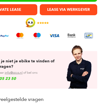
VATE LEASE
LEASE VIA WERKGEVER
9.3
 je niet je ebike te vinden of
vragen?
aar
info@qicq.nl
of bel ons
05 23 50
veelgestelde vragen