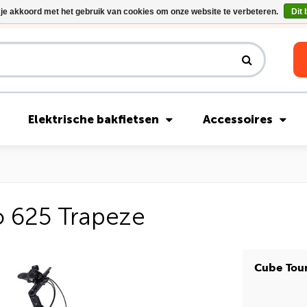
 je akkoord met het gebruik van cookies om onze website te verbeteren.
Dit 
Riese & Müller Nevo5 Silent Core nu direct uit voorraad leverbaar!
Elektrische bakfietsen
Accessoires
o 625 Trapeze
Cube Tour