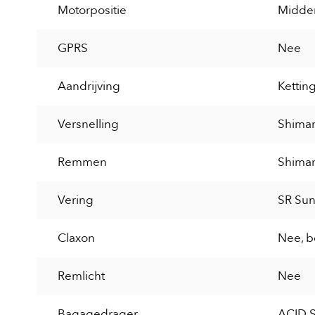
Motorpositie
Midde
GPRS
Nee
Aandrijving
Kettin
Versnelling
Shiman
Remmen
Shiman
Vering
SR Sun
Claxon
Nee, b
Remlicht
Nee
Bagagedrager
ACID S