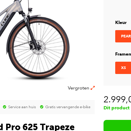
Kleur
PEAR
Framem
XS
Vergroten
2.999,
Service aan huis
Gratis vervangende e-bike
Dit product
d Pro 625 Trapeze