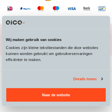
Heb je vragen over een product, of over de
juiste maat?
Wij maken gebruik van cookies
Mail ons naar
info@qicq.nl
of bel ons
Cookies zijn kleine tekstbestanden die door websites
020 705 23 50
kunnen worden gebruikt om gebruikerservaringen
efficiënter te maken.
Productomschrijving
Details tonen
Beoordelingen
Naar de website