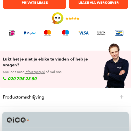
PRIVATE LEASE
LEASE VIA WERKGEVER
9.3
Lukt het je niet je ebike te vinden of heb je
vragen?
Mail ons naar
info@qicq.nl
of bel ons
020 705 23 50
Productomschrijving
Veelgestelde vragen