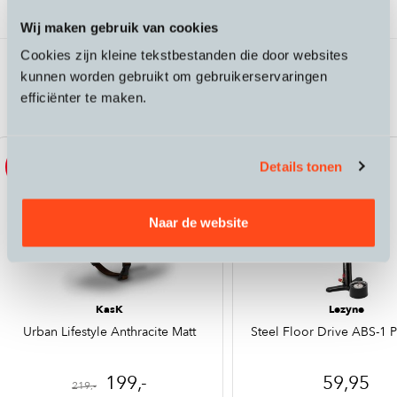
Specificaties
Wij maken gebruik van cookies
Cookies zijn kleine tekstbestanden die door websites
Passende accessoires bij de Riese &
kunnen worden gebruikt om gebruikerservaringen
Muller Packster2 70 Control Technology
efficiënter te maken.
Details tonen
Sale
Nieuw
Naar de website
KasK
Lezyne
Urban Lifestyle Anthracite Matt
Steel Floor Drive ABS-1 P
199,-
59,95
219,-