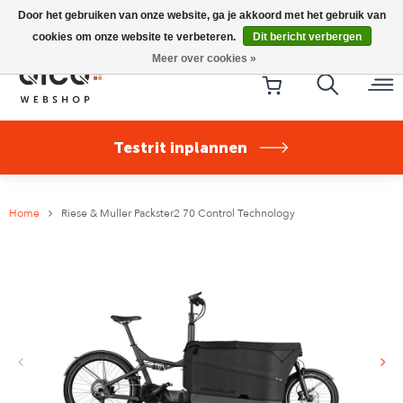
Riese & Müller Nevo5 Silent Core nu direct uit voorraad
Door het gebruiken van onze website, ga je akkoord met het gebruik van
leverbaar!
cookies om onze website te verbeteren.
Dit bericht verbergen
Meer over cookies »
Testrit inplannen
Home
Riese & Muller Packster2 70 Control Technology