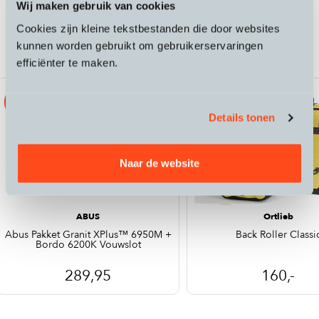
Wij maken gebruik van cookies
Passende accessoires bij de Specialized
Cookies zijn kleine tekstbestanden die door websites
Turbo Vado 5.0 IGH
kunnen worden gebruikt om gebruikerservaringen
efficiënter te maken.
ART2
Details tonen
Naar de website
ABUS
Ortlieb
Abus Pakket Granit XPlus™ 6950M +
Back Roller Classi
Bordo 6200K Vouwslot
289,95
160,-