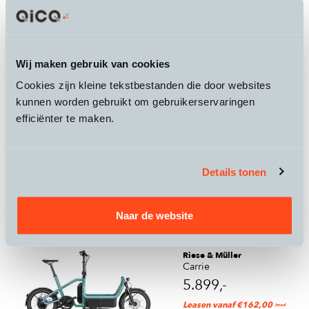
2.799,-
3.799,-
Leasen vanaf €99,00
/mnd
Wij maken gebruik van cookies
Cookies zijn kleine tekstbestanden die door websites
NTA
kunnen worden gebruikt om gebruikerservaringen
8776
efficiënter te maken.
Pedelec 2.0
179,95
Details tonen
Naar de website
Riese & Müller
Carrie
5.899,-
Leasen vanaf €162,00
/mnd