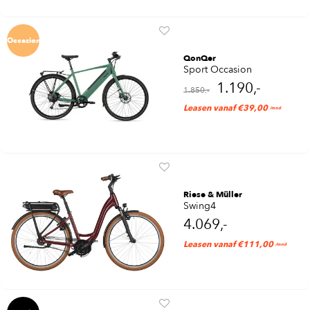
Occasion
QonQer
Sport Occasion
1.190,-
1.850,-
Leasen vanaf €39,00
/mnd
Riese & Müller
Swing4
4.069,-
Leasen vanaf €111,00
/mnd