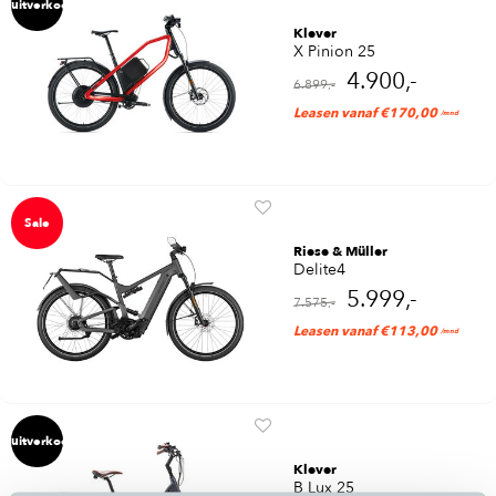
uitverkocht
Klever
X Pinion 25
4.900,-
6.899,-
Leasen vanaf €170,00
/mnd
Sale
Riese & Müller
Delite4
5.999,-
7.575,-
Leasen vanaf €113,00
/mnd
uitverkocht
Klever
B Lux 25