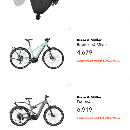
Riese & Müller
Roadster4 Mixte
4.679,-
Leasen vanaf €125,00
/mnd
Riese & Müller
Delite4
6.919,-
Leasen vanaf €170,00
/mnd