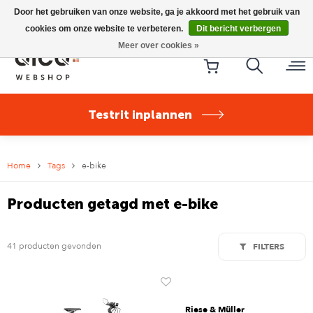
Riese & Müller Nevo5 Silent Core nu direct uit voorraad
Door het gebruiken van onze website, ga je akkoord met het gebruik van
leverbaar!
cookies om onze website te verbeteren.
Dit bericht verbergen
Meer over cookies »
Testrit inplannen
Home
Tags
e-bike
Producten getagd met e-bike
41 producten gevonden
FILTERS
Riese & Müller