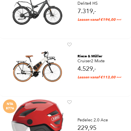
Delite4 HS
7.319,-
Leasen vanaf €194,00
/mnd
Riese & Müller
Cruiser2 Mixte
4.529,-
Leasen vanaf €113,00
/mnd
NTA
8776
Pedelec 2.0 Ace
229,95