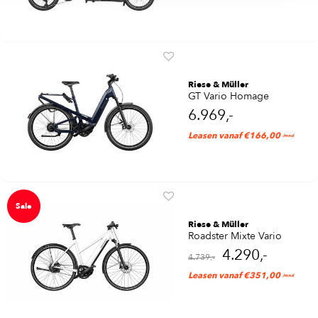
Riese & Müller
GT Vario Homage
6.969,-
Leasen vanaf €166,00
/mnd
Sale
Riese & Müller
Roadster Mixte Vario
4.290,-
4.739,-
Leasen vanaf €351,00
/mnd