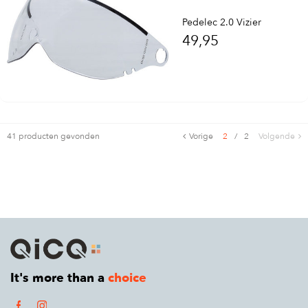
Pedelec 2.0 Vizier
49,95
41 producten gevonden
Vorige
2
/
2
Volgende
It's more than a
choice