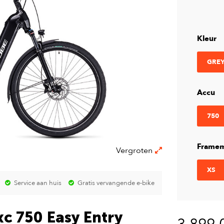
Kleur
GREY
Accu
750
Framem
Vergroten
XS
Service aan huis
Gratis vervangende e-bike
c 750 Easy Entry