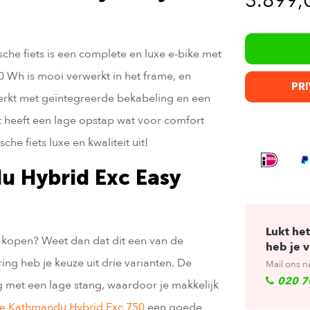
3.899,
he fiets is een complete en luxe e-bike met
 Wh is mooi verwerkt in het frame, en
PRI
werkt met geïntegreerde bekabeling en een
et heeft een lage opstap wat voor comfort
che fiets luxe en kwaliteit uit!
u Hybrid Exc Easy
Lukt het
 kopen? Weet dan dat dit een van de
heb je 
ng heb je keuze uit drie varianten. De
Mail ons n
020 7
ring met een lage stang, waardoor je makkelijk
e Kathmandu Hybrid Exc 750
een goede