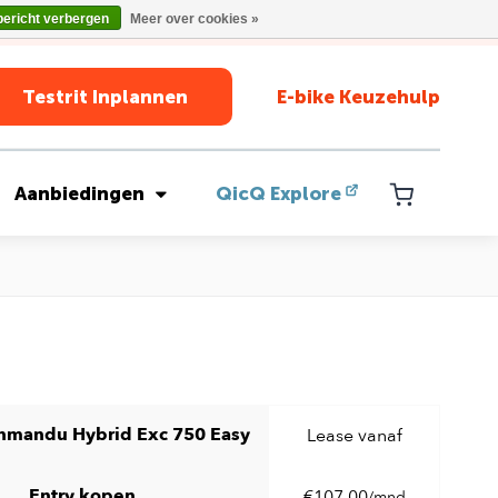
bericht verbergen
Meer over cookies »
Testrit Inplannen
E-bike Keuzehulp
Aanbiedingen
QicQ Explore
hmandu Hybrid Exc 750 Easy
Lease vanaf
Entry kopen
€107,00
/mnd