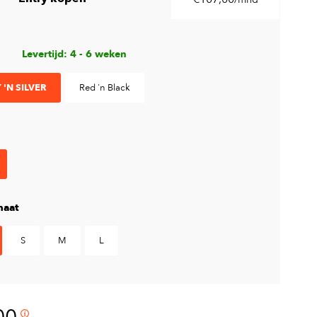
Levertijd: 4 - 6 weken
 'N SILVER
Red 'n Black
aat
S
M
L