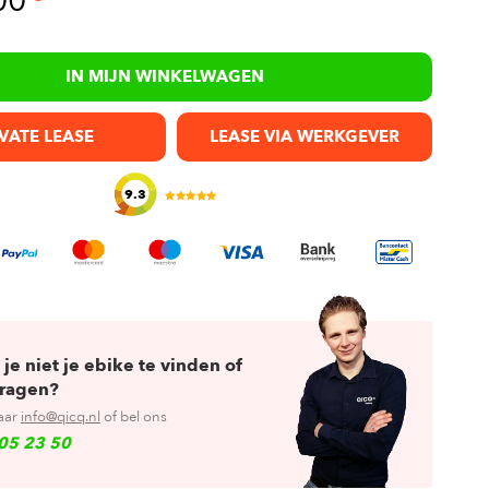
00
IN MIJN WINKELWAGEN
VATE LEASE
LEASE VIA WERKGEVER
9.3
 je niet je ebike te vinden of
vragen?
aar
info@qicq.nl
of bel ons
05 23 50