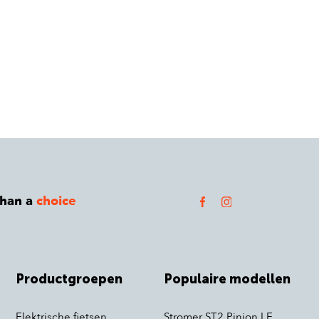
than a
choice
Productgroepen
Populaire modellen
Elektrische fietsen
Stromer ST2 Pinion LE