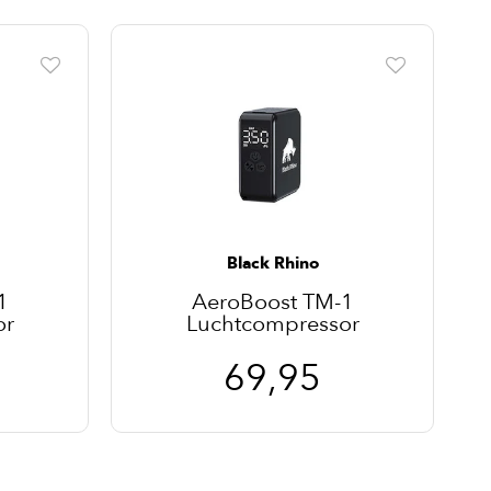
Black Rhino
1
AeroBoost TM-1
or
Luchtcompressor
69,95