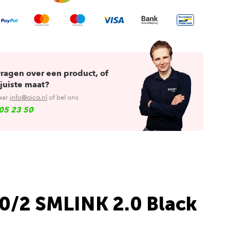
vragen over een product, of
juiste maat?
aar
info@qicq.nl
of bel ons
05 23 50
20/2 SMLINK 2.0 Black