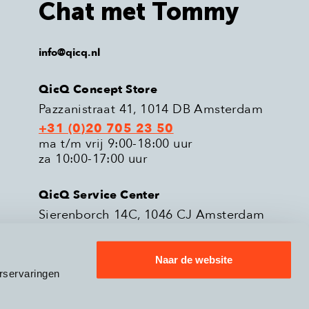
Chat met Tommy
info@qicq.nl
QicQ Concept Store
Pazzanistraat 41, 1014 DB Amsterdam
+31 (0)20 705 23 50
ma t/m vrij 9:00-18:00 uur
za 10:00-17:00 uur
QicQ Service Center
Sierenborch 14C, 1046 CJ Amsterdam
+31 (0)20 705 23 51
ma t/m vrij 9:00-18:00 uur
Naar de website
rservaringen