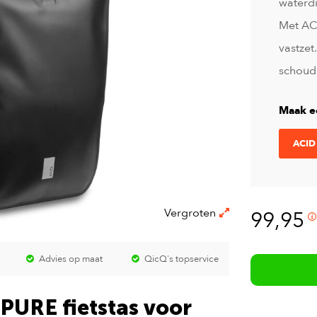
waterd
Met ACI
vastzet
schoude
Maak e
ACID
Vergroten
99,95
Advies op maat
QicQ's topservice
PURE fietstas voor