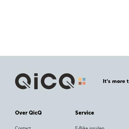
It's more 
Over QicQ
Service
Contact
E-Bike inruilen