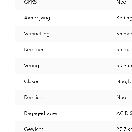
GPRS
Nee
Aandrijving
Kettin
Versnelling
Shiman
Remmen
Shiman
Vering
SR Sun
Claxon
Nee, b
Remlicht
Nee
Bagagedrager
ACID S
Gewicht
27,7 k