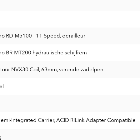
g
o RD-M5100 - 11-Speed, derailleur
o BR-MT200 hydraulische schijfrem
tour NVX30 Coil, 63mm, verende zadelpen
el
emi-Integrated Carrier, ACID RILink Adapter Compatible
g