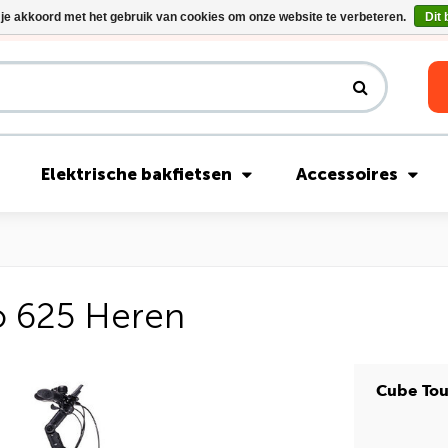
 je akkoord met het gebruik van cookies om onze website te verbeteren.
Dit 
Riese & Müller Nevo5 Silent Core nu direct uit voorraad leverbaar!
Elektrische bakfietsen
Accessoires
o 625 Heren
Cube Tou