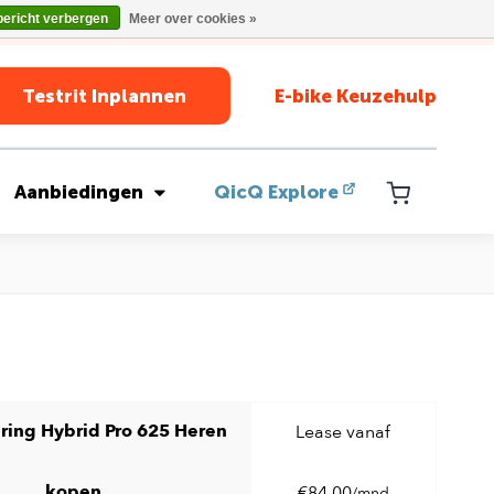
bericht verbergen
Meer over cookies »
Testrit Inplannen
E-bike Keuzehulp
Aanbiedingen
QicQ Explore
ring Hybrid Pro 625 Heren
Lease vanaf
kopen
€84,00
/mnd