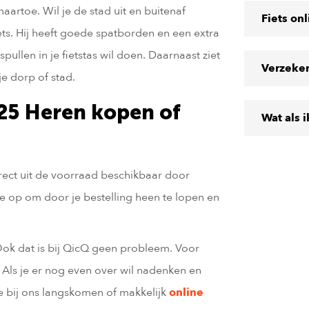
artoe. Wil je de stad uit en buitenaf
Fiets on
ets. Hij heeft goede spatborden en een extra
ullen in je fietstas wil doen. Daarnaast ziet
Verzeke
je dorp of stad.
25 Heren kopen of
Wat als 
irect uit de voorraad beschikbaar door
je op om door je bestelling heen te lopen en
Ook dat is bij QicQ geen probleem. Voor
. Als je er nog even over wil nadenken en
je bij ons langskomen of makkelijk
online