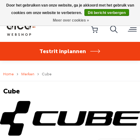
Riese & Müller Nevo5 Silent Core nu direct uit voorraad
Door het gebruiken van onze website, ga je akkoord met het gebruik van
leverbaar!
cookies om onze website te verbeteren.
Dit bericht verbergen
Meer over cookies »
Testrit inplannen
Home
Merken
Cube
Cube