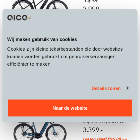
Trapeze
2.999,-
Leasen vanaf €84,00
/mnd
Wij maken gebruik van cookies
Cookies zijn kleine tekstbestanden die door websites
Cube
kunnen worden gebruikt om gebruikerservaringen
Editor Hybrid SLT FE 400X
efficiënter te maken.
3.499,-
Leasen vanaf €97,00
/mnd
Details tonen
Naar de website
Cube
Supreme Hybrid Exc
3.399,-
Leasen vanaf €96,00
/mnd