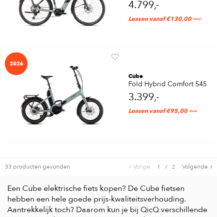
4.799,-
Leasen vanaf €130,00
/mnd
2026
Cube
Fold Hybrid Comfort 545
3.399,-
Leasen vanaf €95,00
/mnd
33 producten gevonden
Vorige
1
/
2
Volgende
Een Cube elektrische fiets kopen? De Cube fietsen
hebben een hele goede prijs-kwaliteitsverhouding.
Aantrekkelijk toch? Daarom kun je bij QicQ verschillende