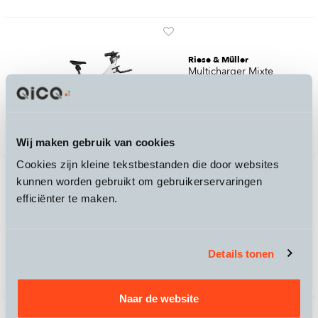
Riese & Müller
Multicharger Mixte
5.599,-
Leasen vanaf €144,00
/mnd
Wij maken gebruik van cookies
Cookies zijn kleine tekstbestanden die door websites
kunnen worden gebruikt om gebruikerservaringen
efficiënter te maken.
Riese & Müller
Multicharger Mixte HS 750
6.309,-
Leasen vanaf €167,00
Details tonen
/mnd
Naar de website