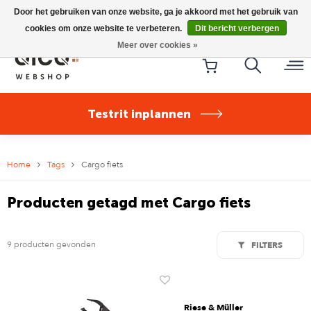
Riese & Müller Nevo5 Silent Core nu direct uit voorraad
Door het gebruiken van onze website, ga je akkoord met het gebruik van
leverbaar!
cookies om onze website te verbeteren.
Dit bericht verbergen
Meer over cookies »
Testrit inplannen
Home
Tags
Cargo fiets
Producten getagd met Cargo fiets
9 producten gevonden
FILTERS
Riese & Müller