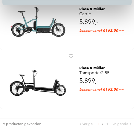
Riese & Müller
Carrie
5.899,-
Leasen vanaf €162,00
/mnd
Riese & Müller
Transporter2 85
5.899,-
Leasen vanaf €162,00
/mnd
9 producten gevonden
Vorige
1
/
1
Volgende