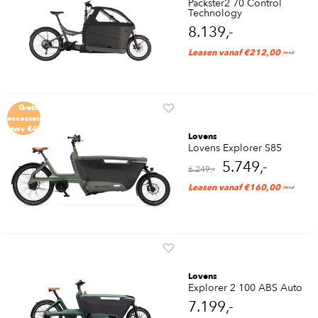
Packster2 70 Control
Technology
8.139,-
Leasen vanaf €212,00
/mnd
Gratis
accessoires
twv €490
Lovens
Lovens Explorer S85
5.749,-
6.249,-
Leasen vanaf €160,00
/mnd
Lovens
Explorer 2 100 ABS Auto
7.199,-