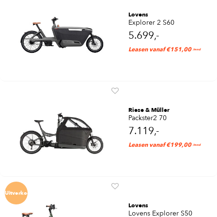
Lovens
Explorer 2 S60
5.699,-
Leasen vanaf €151,00
/mnd
Riese & Müller
Packster2 70
7.119,-
Leasen vanaf €199,00
/mnd
Uitverkocht
Lovens
Lovens Explorer S50