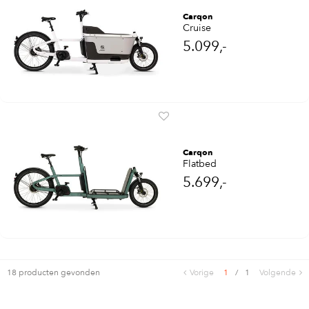
Carqon
Cruise
5.099,-
Carqon
Flatbed
5.699,-
18 producten gevonden
Vorige
1
/
1
Volgende