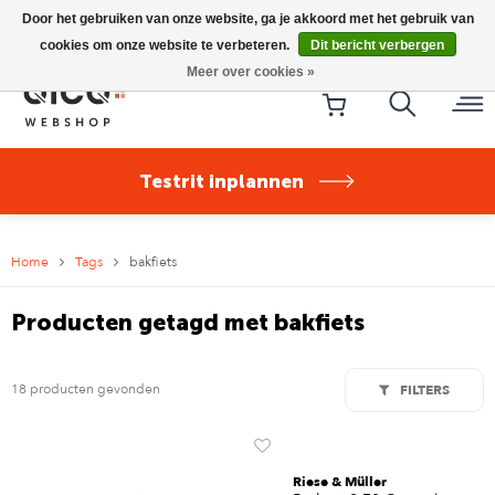
Riese & Müller Nevo5 Silent Core nu direct uit voorraad
Door het gebruiken van onze website, ga je akkoord met het gebruik van
leverbaar!
cookies om onze website te verbeteren.
Dit bericht verbergen
Meer over cookies »
Testrit inplannen
Home
Tags
bakfiets
Producten getagd met bakfiets
18 producten gevonden
FILTERS
Riese & Müller