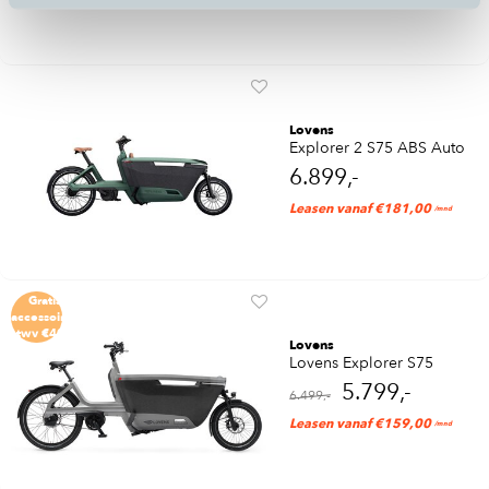
Lovens
Explorer 2 S75 ABS Auto
6.899,-
Leasen vanaf €181,00
/mnd
Gratis
accessoires
twv €490
Lovens
Lovens Explorer S75
5.799,-
6.499,-
Leasen vanaf €159,00
/mnd