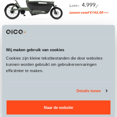
4.999,-
5.499,-
Leasen vanaf €142,00
/mnd
Lovens
Explorer 2 S75 ABS
Wij maken gebruik van cookies
6.599,-
Cookies zijn kleine tekstbestanden die door websites
kunnen worden gebruikt om gebruikerservaringen
Leasen vanaf €174,00
/mnd
efficiënter te maken.
Details tonen
Lovens
Explorer 2 S100 ABS
6.899,-
Naar de website
Leasen vanaf €181,00
/mnd