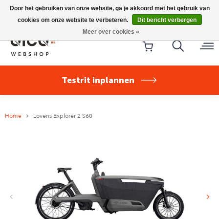
Riese & Müller Nevo5 Silent Core nu direct uit voorraad
Door het gebruiken van onze website, ga je akkoord met het gebruik van
leverbaar!
cookies om onze website te verbeteren.
Dit bericht verbergen
Meer over cookies »
Testrit inplannen
Home
Lovens Explorer 2 S60