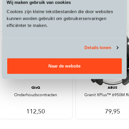
Wij maken gebruik van cookies
Passende accessoires bij de Lovens
Cookies zijn kleine tekstbestanden die door websites
Explorer 2 S60
kunnen worden gebruikt om gebruikerservaringen
efficiënter te maken.
ART2
Details tonen
Naar de website
QicQ
ABUS
Onderhoudscontracten
Granit XPlus™ 6950M Ri
112,50
79,95