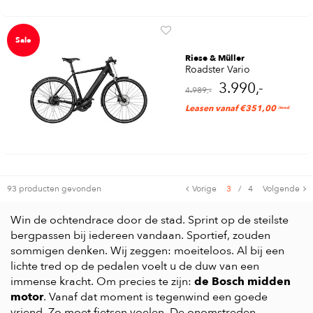
Sale
Riese & Müller
Roadster Vario
3.990,-
4.989,-
Leasen vanaf €351,00
/mnd
93 producten gevonden
Vorige
3
/
4
Volgende
Win de ochtendrace door de stad. Sprint op de steilste
bergpassen bij iedereen vandaan. Sportief, zouden
sommigen denken. Wij zeggen: moeiteloos. Al bij een
lichte tred op de pedalen voelt u de duw van een
immense kracht. Om precies te zijn:
de Bosch midden
motor
. Vanaf dat moment is tegenwind een goede
vriend. Zo moet fietsen voelen. De onomstreden