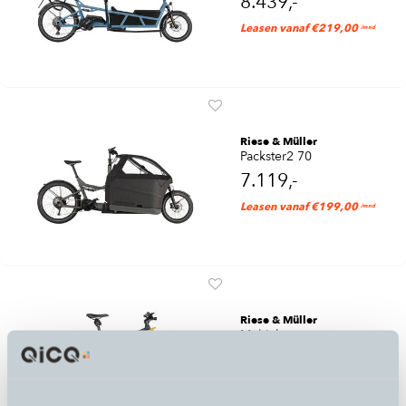
8.439,-
Leasen vanaf €219,00
/mnd
Riese & Müller
Packster2 70
7.119,-
Leasen vanaf €199,00
/mnd
Riese & Müller
Multicharger
5.599,-
Leasen vanaf €149,00
/mnd