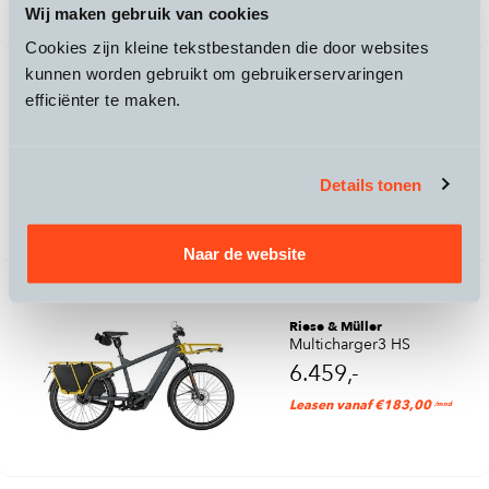
Wij maken gebruik van cookies
Cookies zijn kleine tekstbestanden die door websites
kunnen worden gebruikt om gebruikerservaringen
efficiënter te maken.
Riese & Müller
Charger4 Mixte HS
6.159,-
Details tonen
Leasen vanaf €173,00
/mnd
Naar de website
Riese & Müller
Multicharger3 HS
6.459,-
Leasen vanaf €183,00
/mnd