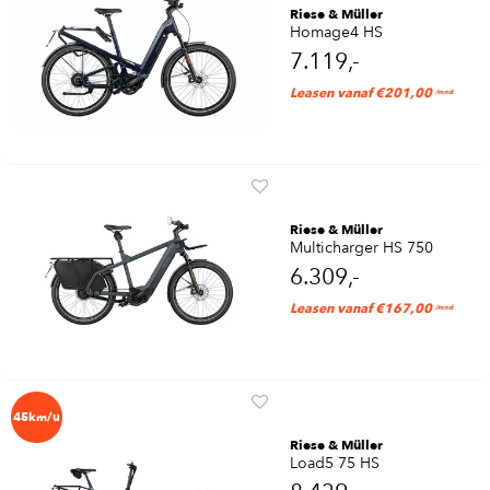
Riese & Müller
Homage4 HS
7.119,-
Leasen vanaf €201,00
/mnd
Riese & Müller
Multicharger HS 750
6.309,-
Leasen vanaf €167,00
/mnd
45km/u
Riese & Müller
Load5 75 HS