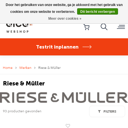
Riese & Müller Nevo5 Silent Core nu direct uit voorraad
Door het gebruiken van onze website, ga je akkoord met het gebruik van
leverbaar!
cookies om onze website te verbeteren.
Dit bericht verbergen
Meer over cookies »
Testrit inplannen
Home
Merken
Riese & Müller
Riese & Müller
93 producten gevonden
FILTERS