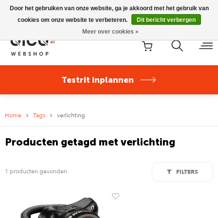
Riese & Müller Nevo5 Silent Core nu direct uit voorraad
Door het gebruiken van onze website, ga je akkoord met het gebruik van
leverbaar!
cookies om onze website te verbeteren.
Dit bericht verbergen
Meer over cookies »
Testrit inplannen
Home
Tags
verlichting
Producten getagd met verlichting
1 producten gevonden
FILTERS