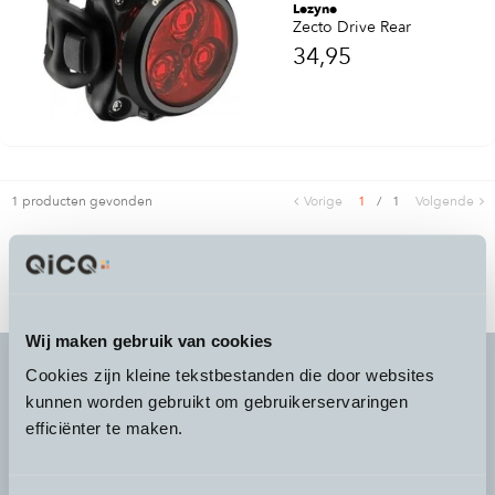
Lezyne
Zecto Drive Rear
34,95
1 producten gevonden
Vorige
1
/
1
Volgende
Wij maken gebruik van cookies
Cookies zijn kleine tekstbestanden die door websites
kunnen worden gebruikt om gebruikerservaringen
It's more than a
choice
efficiënter te maken.