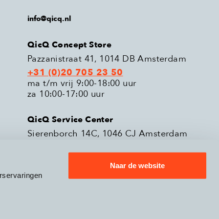
info@qicq.nl
QicQ Concept Store
Pazzanistraat 41, 1014 DB Amsterdam
+31 (0)20 705 23 50
ma t/m vrij 9:00-18:00 uur
za 10:00-17:00 uur
QicQ Service Center
Sierenborch 14C, 1046 CJ Amsterdam
+31 (0)20 705 23 51
ma t/m vrij 9:00-18:00 uur
Naar de website
rservaringen
eleid
Verzenden & Retourneren
9.3