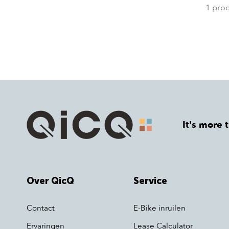
1 pro
It's more 
Over QicQ
Service
Contact
E-Bike inruilen
Ervaringen
Lease Calculator