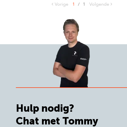
Vorige
1
/
1
Volgende
Hulp nodig?
Chat met Tommy