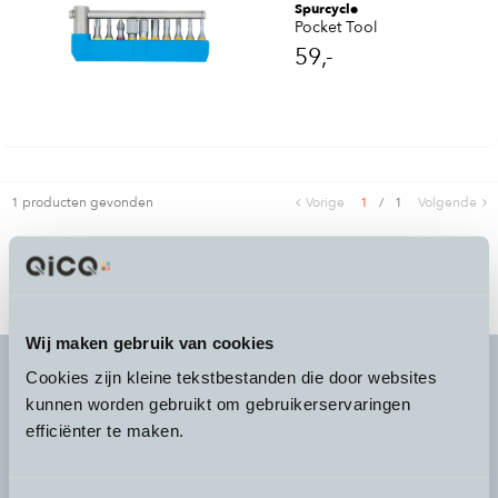
Spurcycle
Pocket Tool
59,-
1 producten gevonden
Vorige
1
/
1
Volgende
Wij maken gebruik van cookies
Cookies zijn kleine tekstbestanden die door websites
kunnen worden gebruikt om gebruikerservaringen
It's more than a
choice
efficiënter te maken.