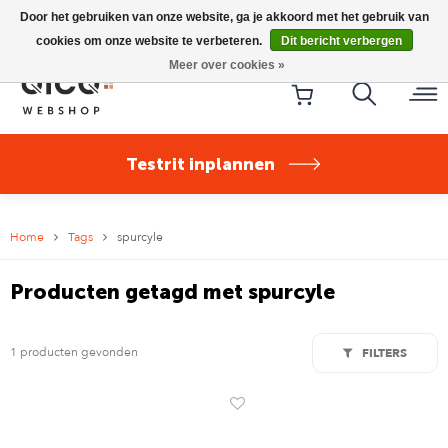
Riese & Müller Nevo5 Silent Core nu direct uit voorraad
Door het gebruiken van onze website, ga je akkoord met het gebruik van
leverbaar!
cookies om onze website te verbeteren.
Dit bericht verbergen
Meer over cookies »
Testrit inplannen
Home
Tags
spurcyle
Producten getagd met spurcyle
1 producten gevonden
FILTERS