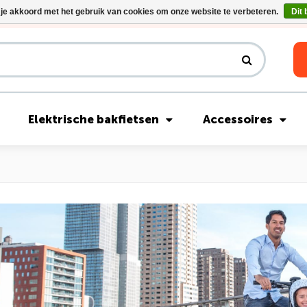
 je akkoord met het gebruik van cookies om onze website te verbeteren.
Dit 
Riese & Müller Nevo5 Silent Core nu direct uit voorraad leverbaar!
Elektrische bakfietsen
Accessoires