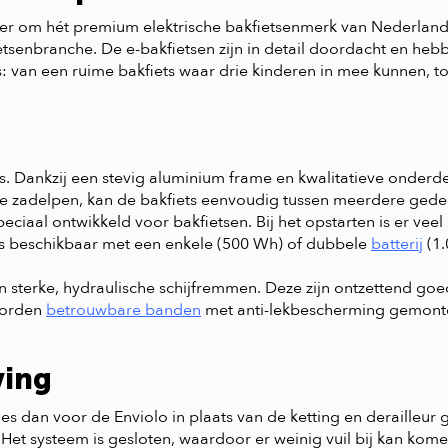
er om hét premium elektrische bakfietsenmerk van Nederland 
etsenbranche. De e-bakfietsen zijn in detail doordacht en heb
: van een ruime bakfiets waar drie kinderen in mee kunnen, t
is. Dankzij een stevig aluminium frame en kwalitatieve onderd
are zadelpen, kan de bakfiets eenvoudig tussen meerdere ged
peciaal ontwikkeld voor bakfietsen. Bij het opstarten is er vee
 is beschikbaar met een enkele (500 Wh) of dubbele
batterij
(1.
van sterke, hydraulische schijfremmen. Deze zijn ontzettend g
 worden
betrouwbare banden
met anti-lekbescherming gemont
ving
dan voor de Enviolo in plaats van de ketting en derailleur g
Het systeem is gesloten, waardoor er weinig vuil bij kan kome