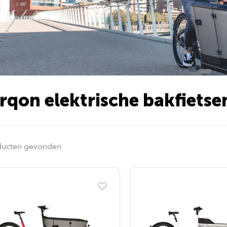
rqon elektrische bakfietse
ducten gevonden