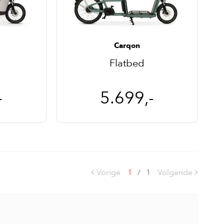
Carqon
Flatbed
-
5.699,-
Vorige
1
/
1
Volgende