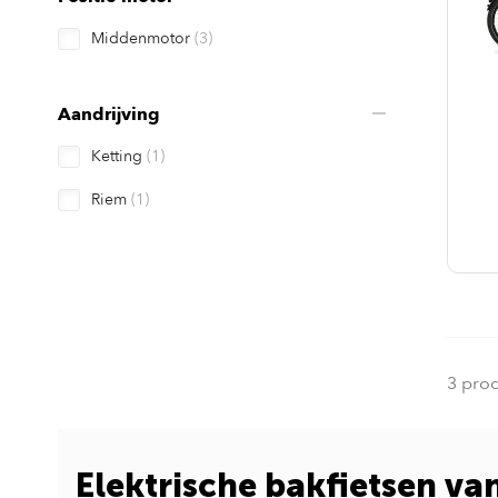
Middenmotor
(3)
Aandrijving
Ketting
(1)
Riem
(1)
3 pro
Elektrische bakfietsen v