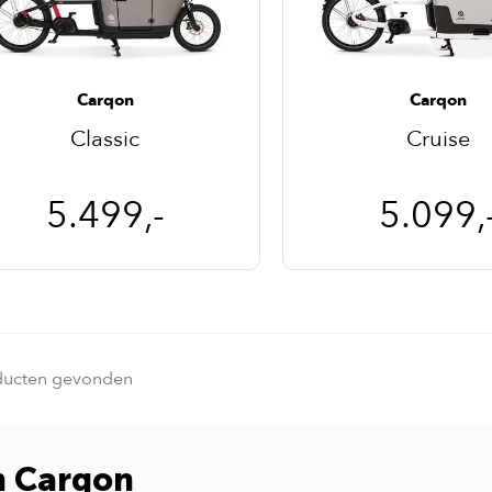
Carqon
Carqon
Classic
Cruise
5.499,-
5.099,
ducten gevonden
an Carqon