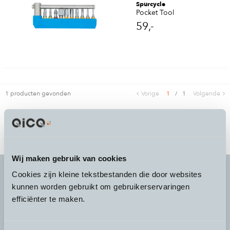
Spurcycle
Pocket Tool
59,-
1 producten gevonden
Vorige
1
/
1
Volgende
Wij maken gebruik van cookies
Cookies zijn kleine tekstbestanden die door websites
kunnen worden gebruikt om gebruikerservaringen
It's more than a
choice
efficiënter te maken.