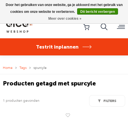
Riese & Müller Nevo5 Silent Core nu direct uit voorraad
Door het gebruiken van onze website, ga je akkoord met het gebruik van
leverbaar!
cookies om onze website te verbeteren.
Dit bericht verbergen
Meer over cookies »
Testrit inplannen
Home
Tags
spurcyle
Producten getagd met spurcyle
1 producten gevonden
FILTERS