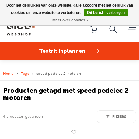
Riese & Müller Nevo5 Silent Core nu direct uit voorraad
Door het gebruiken van onze website, ga je akkoord met het gebruik van
leverbaar!
cookies om onze website te verbeteren.
Dit bericht verbergen
Meer over cookies »
Testrit inplannen
Home
Tags
speed pedelec 2 motoren
Producten getagd met speed pedelec 2
motoren
4 producten gevonden
FILTERS