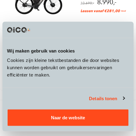
8.990,-
10.690,-
Leasen vanaf €281,00
/mnd
Specter
Wij maken gebruik van cookies
Specter 1
Cookies zijn kleine tekstbestanden die door websites
8.990,-
kunnen worden gebruikt om gebruikerservaringen
Leasen vanaf €238,00
/mnd
efficiënter te maken.
Details tonen
4 producten gevonden
Vorige
1
/
1
Volgende
Naar de website