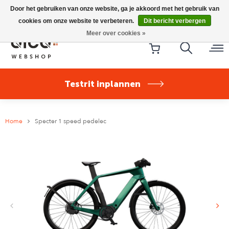
Riese & Müller Nevo5 Silent Core nu direct uit voorraad
Door het gebruiken van onze website, ga je akkoord met het gebruik van
leverbaar!
cookies om onze website te verbeteren.
Dit bericht verbergen
Meer over cookies »
Testrit inplannen
Home
Specter 1 speed pedelec