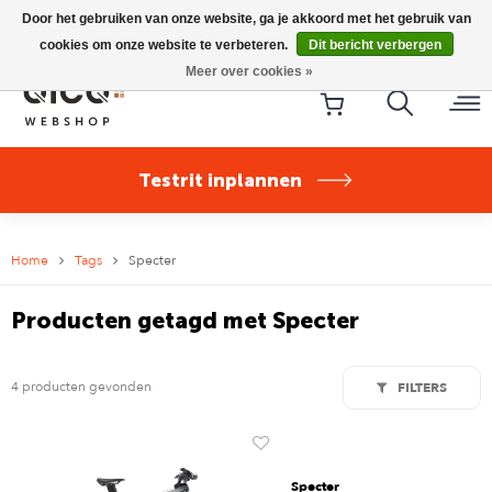
Riese & Müller Nevo5 Silent Core nu direct uit voorraad
Door het gebruiken van onze website, ga je akkoord met het gebruik van
leverbaar!
cookies om onze website te verbeteren.
Dit bericht verbergen
Meer over cookies »
Testrit inplannen
Home
Tags
Specter
Producten getagd met Specter
4 producten gevonden
FILTERS
Specter