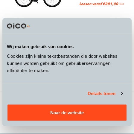
Leasen vanaf €281,00
/mnd
Specter
Specter 1
Wij maken gebruik van cookies
8.990,-
Cookies zijn kleine tekstbestanden die door websites
kunnen worden gebruikt om gebruikerservaringen
Leasen vanaf €238,00
/mnd
efficiënter te maken.
Details tonen
4 producten gevonden
Vorige
1
/
1
Volgende
Naar de website