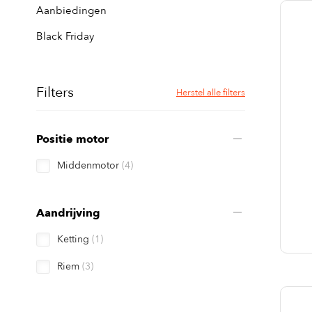
Aanbiedingen
Black Friday
Filters
Herstel alle filters
Positie motor
Middenmotor
(4)
Aandrijving
Ketting
(1)
Riem
(3)