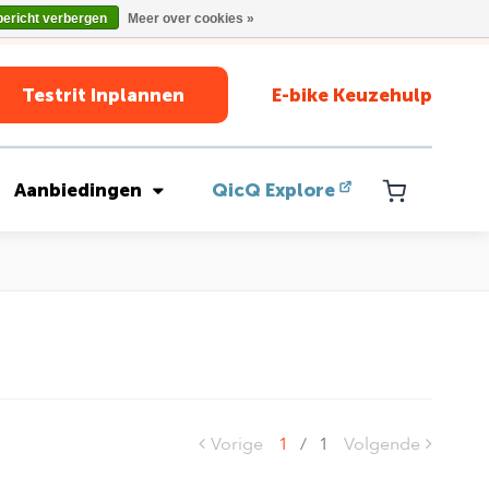
bericht verbergen
Meer over cookies »
Testrit Inplannen
E-bike Keuzehulp
Aanbiedingen
QicQ Explore
Vorige
1
/
1
Volgende