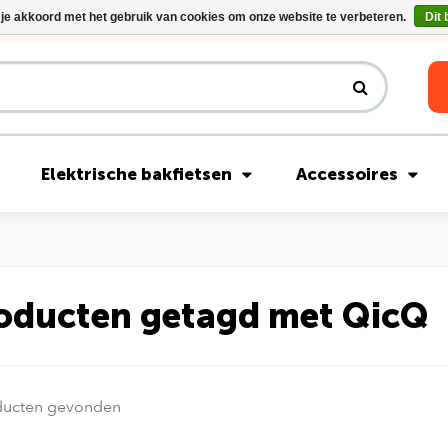
 je akkoord met het gebruik van cookies om onze website te verbeteren.
Dit 
Riese & Müller Nevo5 Silent Core nu direct uit voorraad leverbaar!
Elektrische bakfietsen
Accessoires
oducten getagd met QicQ
ducten gevonden