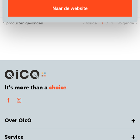
Naar de website
5 producten gevonden
Vorige
1
/
1
Volgende
It's more than a
choice
Over QicQ
Service