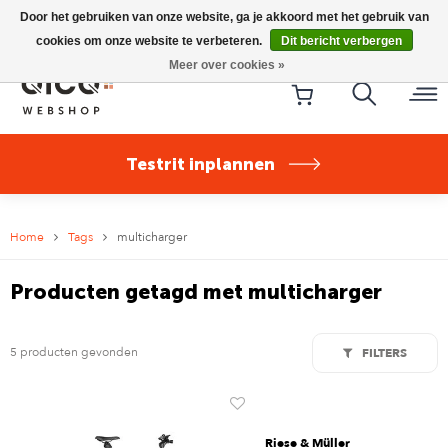
Riese & Müller Nevo5 Silent Core nu direct uit voorraad
Door het gebruiken van onze website, ga je akkoord met het gebruik van
leverbaar!
cookies om onze website te verbeteren.
Dit bericht verbergen
Meer over cookies »
Testrit inplannen
Home
Tags
multicharger
Producten getagd met multicharger
5 producten gevonden
FILTERS
Riese & Müller