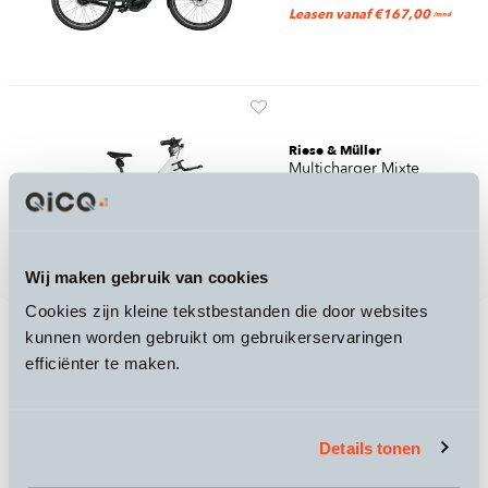
Leasen vanaf €167,00
/mnd
Riese & Müller
Multicharger Mixte
5.599,-
Leasen vanaf €144,00
/mnd
Wij maken gebruik van cookies
Cookies zijn kleine tekstbestanden die door websites
kunnen worden gebruikt om gebruikerservaringen
efficiënter te maken.
Riese & Müller
Multicharger Mixte HS 750
6.309,-
Leasen vanaf €167,00
Details tonen
/mnd