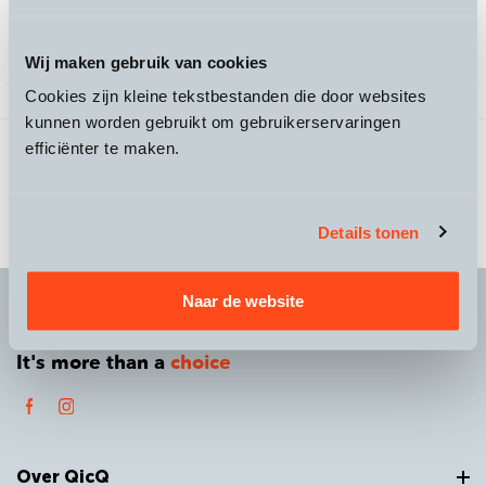
Leasen vanaf €142,00
/mnd
Wij maken gebruik van cookies
Cookies zijn kleine tekstbestanden die door websites
kunnen worden gebruikt om gebruikerservaringen
3 producten gevonden
Vorige
1
/
1
Volgende
efficiënter te maken.
Details tonen
Naar de website
It's more than a
choice
Over QicQ