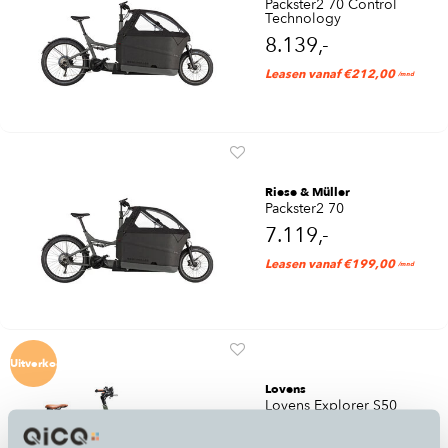
Packster2 70 Control
Technology
8.139,-
Leasen vanaf €212,00
/mnd
Riese & Müller
Packster2 70
7.119,-
Leasen vanaf €199,00
/mnd
Uitverkocht
Lovens
Lovens Explorer S50
4.999,-
5.499,-