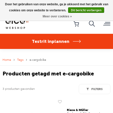
Riese & Müller Nevo5 Silent Core nu direct uit voorraad
Door het gebruiken van onze website, ga je akkoord met het gebruik van
leverbaar!
cookies om onze website te verbeteren.
Dit bericht verbergen
Meer over cookies »
Testrit inplannen
Home
Tags
e-cargobike
Producten getagd met e-cargobike
3 producten gevonden
FILTERS
Riese & Müller