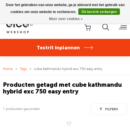
Riese & Müller Nevo5 Silent Core nu direct uit voorraad
Door het gebruiken van onze website, ga je akkoord met het gebruik van
leverbaar!
cookies om onze website te verbeteren.
Dit bericht verbergen
Meer over cookies »
Testrit inplannen
Home
Tags
cube kathmandu hybrid exc 750 easy entry
Producten getagd met cube kathmandu
hybrid exc 750 easy entry
1 producten gevonden
FILTERS