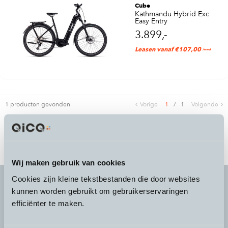
Cube
Kathmandu Hybrid Exc
Easy Entry
3.899,-
Leasen vanaf €107,00
/mnd
1 producten gevonden
Vorige
1
/
1
Volgende
Wij maken gebruik van cookies
Cookies zijn kleine tekstbestanden die door websites
kunnen worden gebruikt om gebruikerservaringen
efficiënter te maken.
It's more than a
choice