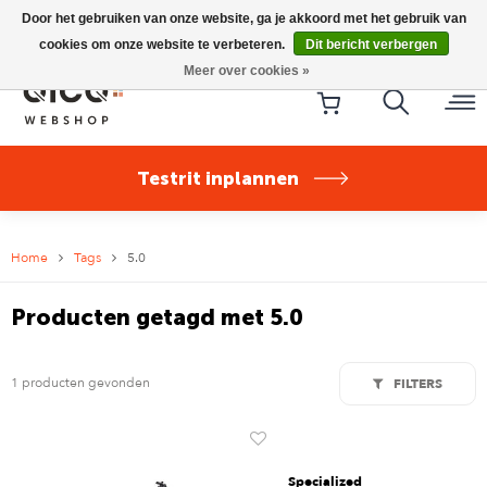
Riese & Müller Nevo5 Silent Core nu direct uit voorraad
Door het gebruiken van onze website, ga je akkoord met het gebruik van
leverbaar!
cookies om onze website te verbeteren.
Dit bericht verbergen
Meer over cookies »
Testrit inplannen
Home
Tags
5.0
Producten getagd met 5.0
1 producten gevonden
FILTERS
Specialized