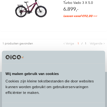
Turbo Vado 3 X 5.0
6.899,-
Leasen vanaf €92,00
/mnd
1 producten gevonden
Vorige
1
/
1
Volgende
Wij maken gebruik van cookies
Cookies zijn kleine tekstbestanden die door websites
kunnen worden gebruikt om gebruikerservaringen
It's more than a
choice
efficiënter te maken.