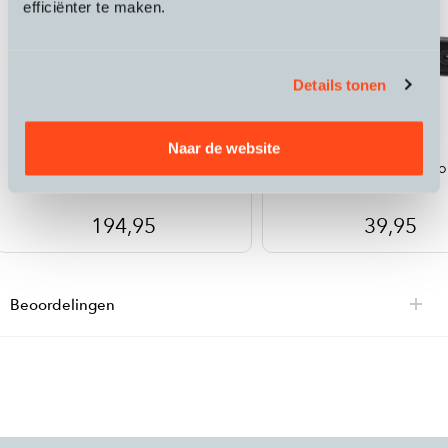
efficiënter te maken.
Details tonen
Redshift
Redshift
Naar de website
Shockstop Stem
Shockstop Utility Mo
194,95
39,95
Beoordelingen