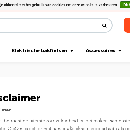
 je akkoord met het gebruik van cookies om onze website te verbeteren.
Dit 
Riese & Müller Nevo5 Silent Core nu direct uit voorraad leverbaar!
Elektrische bakfietsen
Accessoires
sclaimer
aimer
l betracht de uiterste zorgvuldigheid bij het maken, samenste
ite. QicQ.nl is echter niet aansprakelijkheid voor schade als g