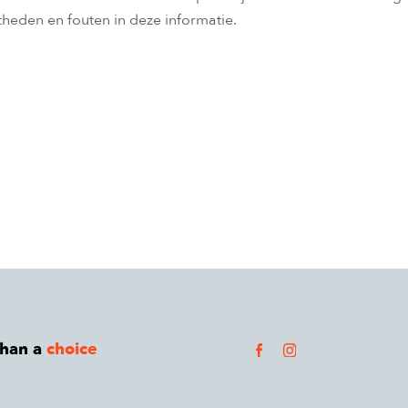
theden en fouten in deze informatie.
than a
choice