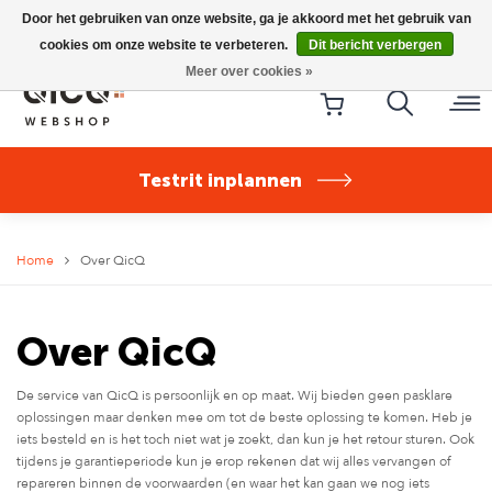
Riese & Müller Nevo5 Silent Core nu direct uit voorraad
Door het gebruiken van onze website, ga je akkoord met het gebruik van
leverbaar!
cookies om onze website te verbeteren.
Dit bericht verbergen
Meer over cookies »
Testrit inplannen
Home
Over QicQ
Over QicQ
De service van QicQ is persoonlijk en op maat. Wij bieden geen pasklare
oplossingen maar denken mee om tot de beste oplossing te komen. Heb je
iets besteld en is het toch niet wat je zoekt, dan kun je het retour sturen. Ook
tijdens je garantieperiode kun je erop rekenen dat wij alles vervangen of
repareren binnen de voorwaarden (en waar het kan gaan we nog iets