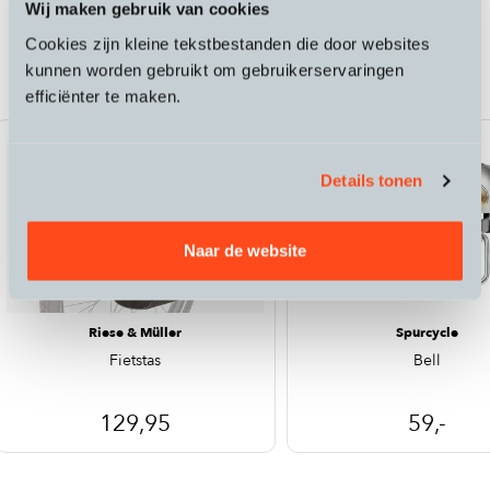
Wij maken gebruik van cookies
Passende accessoires bij de Riese &
Cookies zijn kleine tekstbestanden die door websites
Müller Nevo5 CORE
kunnen worden gebruikt om gebruikerservaringen
efficiënter te maken.
Details tonen
Naar de website
Riese & Müller
Spurcycle
Fietstas
Bell
129,95
59,-