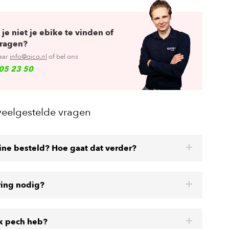
 je niet je ebike te vinden of
vragen?
aar
info@qicq.nl
of bel ons
05 23 50
veelgestelde vragen
line besteld? Hoe gaat dat verder?
ring nodig?
ik pech heb?