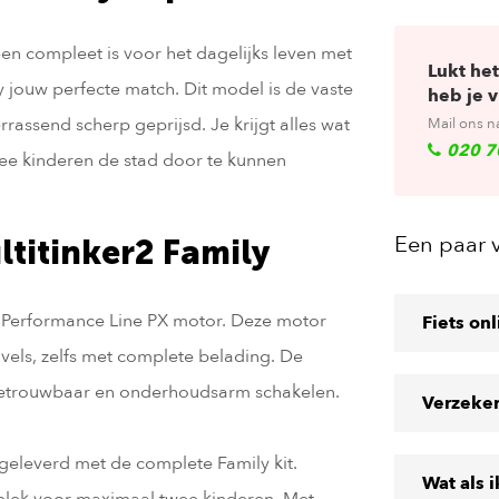
en compleet is voor het dagelijks leven met
Lukt het
y jouw perfecte match. Dit model is de vaste
heb je 
rrassend scherp geprijsd. Je krijgt alles wat
Mail ons n
020 7
wee kinderen de stad door te kunnen
Een paar 
titinker2 Family
h Performance Line PX motor. Deze motor
Fiets on
els, zelfs met complete belading. De
betrouwbaar en onderhoudsarm schakelen.
Verzeke
geleverd met de complete Family kit.
Wat als 
tplek voor maximaal twee kinderen. Met