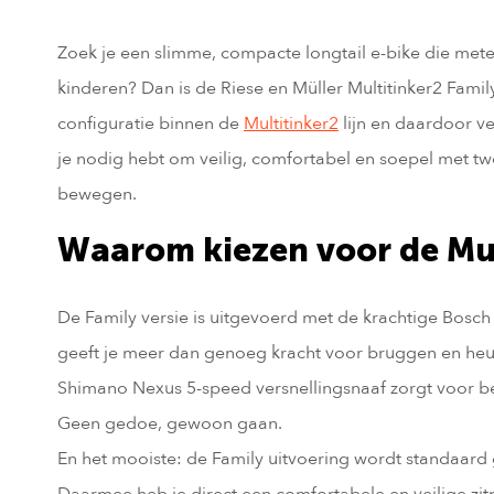
Zoek je een slimme, compacte longtail e-bike die mete
kinderen? Dan is de Riese en Müller Multitinker2 Famil
configuratie binnen de
Multitinker2
lijn en daardoor ve
je nodig hebt om veilig, comfortabel en soepel met t
bewegen.
Waarom kiezen voor de Mul
De Family versie is uitgevoerd met de krachtige Bosc
geeft je meer dan genoeg kracht voor bruggen en heuv
Shimano Nexus 5-speed versnellingsnaaf zorgt voor 
Geen gedoe, gewoon gaan.
En het mooiste: de Family uitvoering wordt standaard 
Daarmee heb je direct een comfortabele en veilige zi