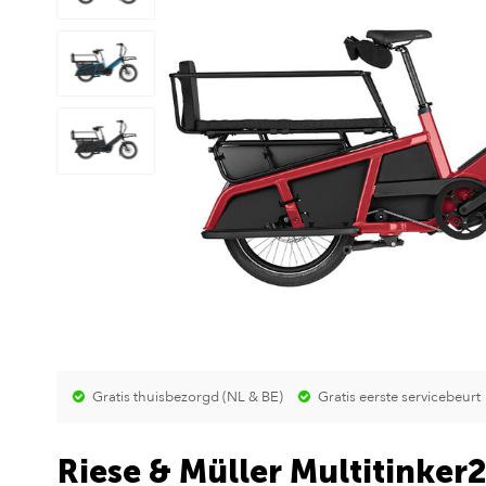
Gratis thuisbezorgd (NL & BE)
Gratis eerste servicebeurt
Riese & Müller Multitinker