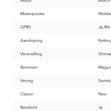
Motor
Bosch
Motorpositie
Midde
GPRS
Ja, RX
Aandrijving
Kettin
Versnelling
Shiman
Remmen
Magura
Vering
Sunto
Claxon
Nee
Remlicht
Ja