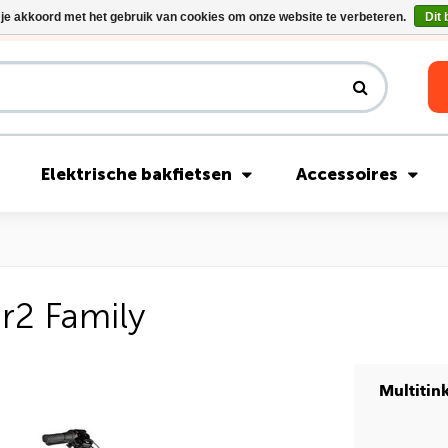
 je akkoord met het gebruik van cookies om onze website te verbeteren.
Dit 
Riese & Müller Nevo5 Silent Core nu direct uit voorraad leverbaar!
Elektrische bakfietsen
Accessoires
er2 Family
Multitin