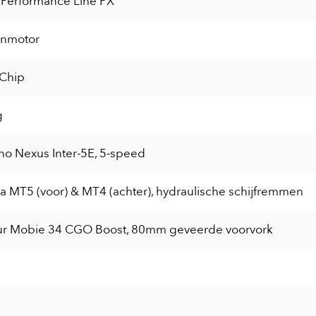
 Performance Line PX
nmotor
 Chip
g
o Nexus Inter-5E, 5-speed
 MT5 (voor) & MT4 (achter), hydraulische schijfremmen
ur Mobie 34 CGO Boost, 80mm geveerde voorvork