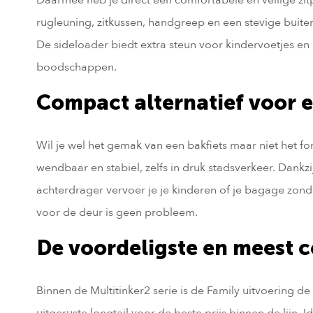
rugleuning, zitkussen, handgreep en een stevige buitens
De sideloader biedt extra steun voor kindervoetjes en 
boodschappen.
Compact alternatief voor e
Wil je wel het gemak van een bakfiets maar niet het for
wendbaar en stabiel, zelfs in druk stadsverkeer. Dankz
achterdrager vervoer je je kinderen of je bagage zonde
voor de deur is geen probleem.
De voordeligste en meest 
Binnen de Multitinker2 serie is de Family uitvoering de
uitgeruste longtail voor de beste prijs binnen de lijn. 