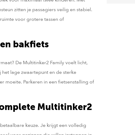
teun zitten je passagiers veilig en stabiel.
ruimte voor grotere tassen of
en bakfiets
maat? De Multitinker2 Family voelt licht,
ij het lage zwaartepunt en de sterke
r moeite. Parkeren in een fietsenstalling of
complete Multitinker2
 betaalbare keuze. Je krijgt een volledig
Ideaal voor gezinnen die willen instappen in