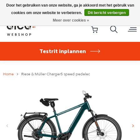
Riese & Müller Nevo5 Silent Core nu direct uit voorraad
Door het gebruiken van onze website, ga je akkoord met het gebruik van
leverbaar!
cookies om onze website te verbeteren.
Dit bericht verbergen
Meer over cookies »
Testrit inplannen
Home
Riese & Müller Charger5 speed pedelec