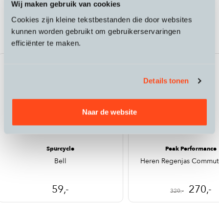
Wij maken gebruik van cookies
Passende accessoires bij de Riese &
Cookies zijn kleine tekstbestanden die door websites
Müller Charger5 speed pedelec
kunnen worden gebruikt om gebruikerservaringen
efficiënter te maken.
Sale
Details tonen
Naar de website
Spurcycle
Peak Performance
Bell
Heren Regenjas Commut
59,-
270,-
320,-