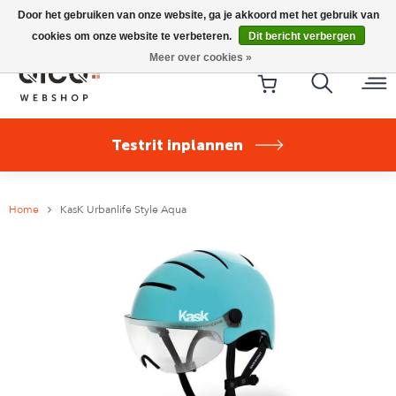
Riese & Müller Nevo5 Silent Core nu direct uit voorraad
Door het gebruiken van onze website, ga je akkoord met het gebruik van
leverbaar!
cookies om onze website te verbeteren.
Dit bericht verbergen
Meer over cookies »
Testrit inplannen
Home
KasK Urbanlife Style Aqua