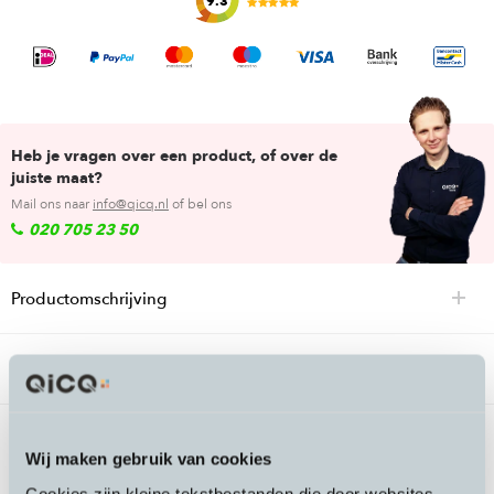
9.3
Heb je vragen over een product, of over de
juiste maat?
Mail ons naar
info@qicq.nl
of bel ons
020 705 23 50
Productomschrijving
Specificaties
Passende accessoires bij de KasK
Wij maken gebruik van cookies
Urbanlife Style Aqua
Cookies zijn kleine tekstbestanden die door websites