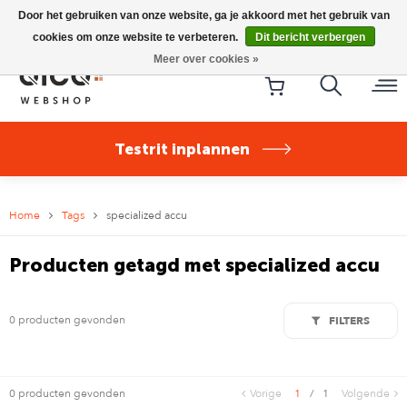
Riese & Müller Nevo5 Silent Core nu direct uit voorraad
Door het gebruiken van onze website, ga je akkoord met het gebruik van
leverbaar!
cookies om onze website te verbeteren.
Dit bericht verbergen
Meer over cookies »
Testrit inplannen
Home
Tags
specialized accu
Producten getagd met specialized accu
0 producten gevonden
FILTERS
0 producten gevonden
Vorige
1
/
1
Volgende