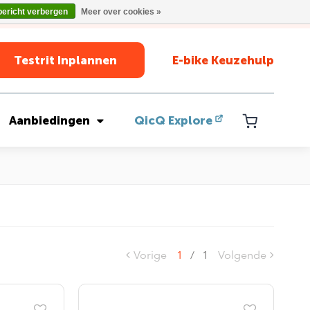
bericht verbergen
Meer over cookies »
Testrit Inplannen
E-bike Keuzehulp
Aanbiedingen
QicQ Explore
Vorige
1
/
1
Volgende