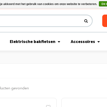
 je akkoord met het gebruik van cookies om onze website te verbeteren.
Dit 
Riese & Müller Nevo5 Silent Core nu direct uit voorraad leverbaar!
Elektrische bakfietsen
Accessoires
ducten gevonden