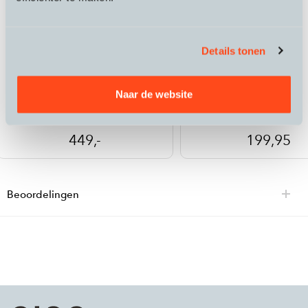
Details tonen
Alps Alpine
Tracefy
Naar de website
Ride Safety System RS 1000
Tracefy Pro
449,-
199,95
Beoordelingen