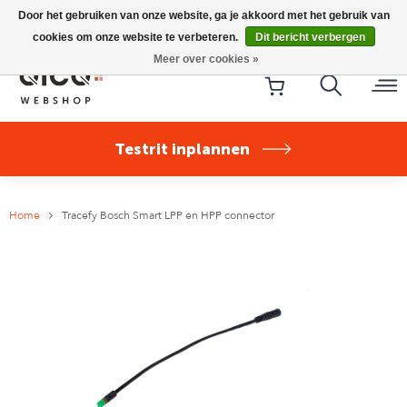
Riese & Müller Nevo5 Silent Core nu direct uit voorraad
Door het gebruiken van onze website, ga je akkoord met het gebruik van
leverbaar!
cookies om onze website te verbeteren.
Dit bericht verbergen
Meer over cookies »
Testrit inplannen
Home
Tracefy Bosch Smart LPP en HPP connector