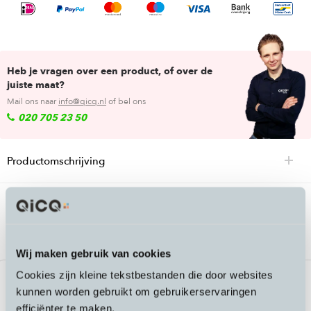
Heb je vragen over een product, of over de
juiste maat?
Mail ons naar
info@qicq.nl
of bel ons
020 705 23 50
Productomschrijving
Passende accessoires bij de Tracefy
Bosch Smart LPP en HPP connector
Wij maken gebruik van cookies
Cookies zijn kleine tekstbestanden die door websites
kunnen worden gebruikt om gebruikerservaringen
efficiënter te maken.