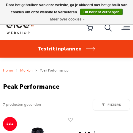
Riese & Müller Nevo5 Silent Core nu direct uit voorraad
Door het gebruiken van onze website, ga je akkoord met het gebruik van
leverbaar!
cookies om onze website te verbeteren.
Dit bericht verbergen
Meer over cookies »
Testrit inplannen
Home
Merken
Peak Performance
Peak Performance
7 producten gevonden
FILTERS
Sale