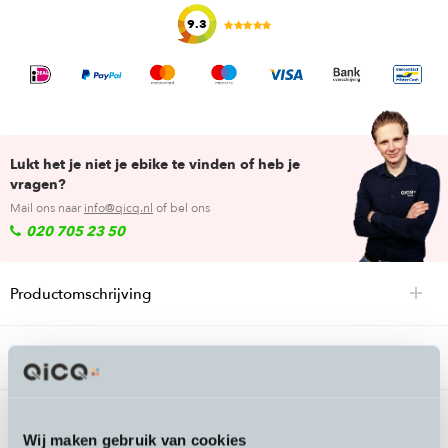
9.3
Lukt het je niet je ebike te vinden of heb je
vragen?
Mail ons naar
info@qicq.nl
of bel ons
020 705 23 50
Productomschrijving
Veelgestelde vragen
Passende accessoires bij de Peak
Wij maken gebruik van cookies