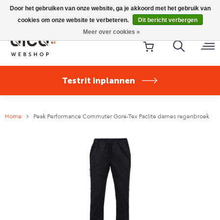
Riese & Müller Nevo5 Silent Core nu direct uit voorraad
Door het gebruiken van onze website, ga je akkoord met het gebruik van
leverbaar!
cookies om onze website te verbeteren.
Dit bericht verbergen
Meer over cookies »
Testrit inplannen
Home
Peak Performance Commuter Gore-Tex Paclite dames regenbroek