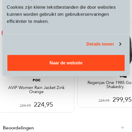
Performance Commuter Gore-Tex
Cookies zijn kleine tekstbestanden die door websites
Paclite dames regenbroek
kunnen worden gebruikt om gebruikerservaringen
efficiënter te maken.
Sale
Sale
Details tonen
Naar de website
POC
Regenjas One 1985 Go
Shakedry
AVIP Women Rain Jacket Zink
Orange
299,95
299,95
224,95
299,95
Beoordelingen